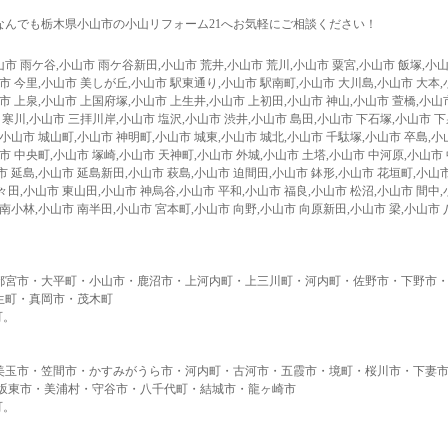
なんでも栃木県小山市の小山リフォーム21へお気軽にご相談ください！
市 雨ケ谷,小山市 雨ケ谷新田,小山市 荒井,小山市 荒川,小山市 粟宮,小山市 飯塚,小山
山市 今里,小山市 美しが丘,小山市 駅東通り,小山市 駅南町,小山市 大川島,小山市 大本,
山市 上泉,小山市 上国府塚,小山市 上生井,小山市 上初田,小山市 神山,小山市 萱橋,小山
市 寒川,小山市 三拝川岸,小山市 塩沢,小山市 渋井,小山市 島田,小山市 下石塚,小山市 
,小山市 城山町,小山市 神明町,小山市 城東,小山市 城北,小山市 千駄塚,小山市 卒島,小
山市 中央町,小山市 塚崎,小山市 天神町,小山市 外城,小山市 土塔,小山市 中河原,小山市
市 延島,小山市 延島新田,小山市 萩島,小山市 迫間田,小山市 鉢形,小山市 花垣町,小山市
々田,小山市 東山田,小山市 神烏谷,小山市 平和,小山市 福良,小山市 松沼,小山市 間中,
 南小林,小山市 南半田,小山市 宮本町,小山市 向野,小山市 向原新田,小山市 梁,小山市 
都宮市・大平町・小山市・鹿沼市・上河内町・上三川町・河内町・佐野市・下野市
生町・真岡市・茂木町
可。
美玉市・笠間市・かすみがうら市・河内町・古河市・五霞市・境町・桜川市・下妻
・坂東市・美浦村・守谷市・八千代町・結城市・龍ヶ崎市
可。