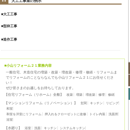
大工工事業の例示
■大工工事
■型枠工事
■造作工事
■小山リフォーム２１業務内容
一般住宅、木造住宅の増築・改築・増改築・修理・修繕・リフォームま
でリフォームのことならなんでも小山リフォーム２１にお任せくださ
い！
ぜひ皆さまのお越しをお待ちしております。
【住宅リフォーム（リホーム）全般】
改築
増築
増改築
修理
修繕
【マンションリフォーム（リノベーション）】
玄関
キッチン
リビング
和室
和室を洋室にリフォーム
押入れをクローゼットに改修
トイレ内装
洗面所
浴室
【水廻り】
浴室
洗面
キッチン
システムキッチン