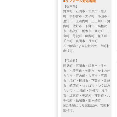
■リフォーム対応地域
【栃木県】
野木町・石岡市・市貝市・岩舟
町・宇都宮市・大平町・小山市・
鹿沼市・上河内町・上三川町・河
内町・佐野市・下野市・高根沢
市・都賀町・栃木市・西方町・二
宮町・芳賀町・藤岡町・益子町・
壬生町・真岡市・茂木町
※ご希望により記載以外、市町村
出張可。
【茨城県】
阿見町・石岡市・稲敷市・牛久
市・小美玉市・笠間市・かすみが
うら市・河内町・古河市・五霞
市・境町・桜川市・下妻市・常総
市・筑西市・つくば市・つくばみ
らい市・ 土浦市・利根市・取手
市・坂東市・美浦村・守谷市・八
千代町・結城市・龍ヶ崎市
※ご希望により記載以外、市町村
出張可。