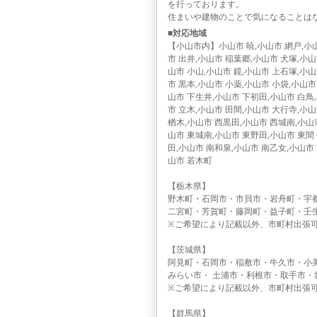
を行っております。
住まいや建物のことで気になることは
■対応地域
【小山市内】小山市 暁,小山市 網戸,小山
市 出井,小山市 稲葉郷,小山市 犬塚,小
山市 小山,小山市 鏡,小山市 上石塚,小
市 黒本,小山市 小薬,小山市 小袋,小山
山市 下生井,小山市 下初田,小山市 白鳥
市 立木,小山市 田間,小山市 大行寺,小
楢木,小山市 西黒田,小山市 西城南,小山
山市 東城南,小山市 東野田,小山市 東間
田,小山市 南和泉,小山市 南乙女,小山市
山市 若木町
【栃木県】
野木町・石岡市・市貝市・岩舟町・宇
二宮町・芳賀町・藤岡町・益子町・壬
※ご希望により記載以外、市町村出張
【茨城県】
阿見町・石岡市・稲敷市・牛久市・小
みらい市・ 土浦市・利根市・取手市
※ご希望により記載以外、市町村出張
【群馬県】