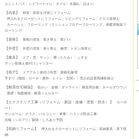
ユニットバス
シャワートイレ
タイル
水漏れ
詰まり
【内装】
和室
和室を洋室にリフォーム
押入れをクローゼットにリフォーム
リビングリフォーム
クロス張替え
カーペット
フローリング（クッションフロアーフローリング、床暖房無垢フ
ローリング
【屋根】
屋根の塗装
葺き替え
雨どい
【外壁】
外壁の塗装
張り替え
修理
トタン張替え
【建具】
ドア
窓
サッシ
畳（たたみ）
ふすま
サッシ取換え後付けシャツター
【雨戸】
ドアアルミ後付け外窓
屋根瓦修理
手すり（階段・ローカ・屋外・トイレ・玄関）
雪止め設置雨樋取換え
【耐震住宅補強】
筋かい
金物
ダイライト
構造用合板
ホールダウウン
基礎・地盤補強
耐震シェルター
【エクステリア工事（リフォーム・新設・改修・塗装・防水） 】
カーポ
ート
サンルーム
テラス
バルコニー
車庫
ベランダ防水工事
白蟻（シロアリ）駆除・しろあり予防
【収納リフォーム】
押入れをクローゼットにリフォーム
収納家具
床下収
納