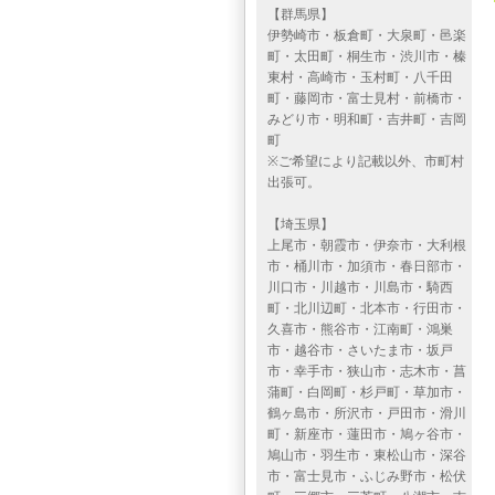
【群馬県】
伊勢崎市・板倉町・大泉町・邑楽
町・太田町・桐生市・渋川市・榛
東村・高崎市・玉村町・八千田
町・藤岡市・富士見村・前橋市・
みどり市・明和町・吉井町・吉岡
町
※ご希望により記載以外、市町村
出張可。
【埼玉県】
上尾市・朝霞市・伊奈市・大利根
市・桶川市・加須市・春日部市・
川口市・川越市・川島市・騎西
町・北川辺町・北本市・行田市・
久喜市・熊谷市・江南町・鴻巣
市・越谷市・さいたま市・坂戸
市・幸手市・狭山市・志木市・菖
蒲町・白岡町・杉戸町・草加市・
鶴ヶ島市・所沢市・戸田市・滑川
町・新座市・蓮田市・鳩ヶ谷市・
鳩山市・羽生市・東松山市・深谷
市・富士見市・ふじみ野市・松伏