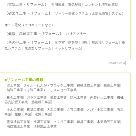
【電気工事・リフォーム】
照明器具
電気配線
コンセント増設配電盤
【省エネ工事・リフォーム】
ソーラー発電システム（太陽光発電システム）
オール電化（エコキュートなど）
【健康、高齢者工事・リフォーム】
バリアフリー
【その他工事・リフォーム】
地下室
防音室
照明
無添加リフォーム
換
気システム
無添加リフォーム
ペットリフォーム
■リフォーム工事の種類
管工事業
タイル・れんが・ブロック工事業
鋼構造物工事業
鉄筋工事業
舗装工事業（ほ装工事業）
しゅんせつ工事業
板金工事業
ガラス工事業
塗装工事業
防水工事業
内装仕上工事業
機械
器具設置工事業
熱絶縁工事業
土木工事業
建築工事業
大工工事業
左官工事業
とび・土工工事業
石工
事業
屋根工事業
電気工事業
電気通信工事業
造園工事業
さく井工事業
建具工事業
水道施設工事業
消防施設工事業
清掃施設工事業