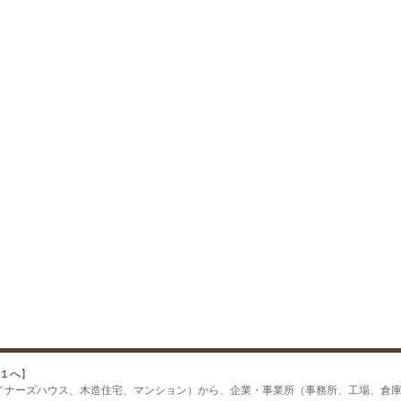
２１へ
】
イナーズハウス、木造住宅、マンション）から、企業・事業所（事務所、工場、倉