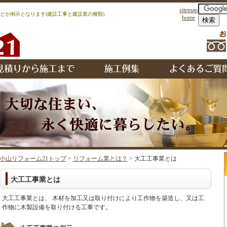
sitemap
どが例示となります(建設工事と建設業の種類)
home
小山リフォーム21トップ
>
リフォーム業とは？
> 大工工事業とは
大工工事業とは
大工工事業とは、 木材を加工又は取り付けにより工作物を築造し、又は工
作物に木製設備を取り付ける工事です。