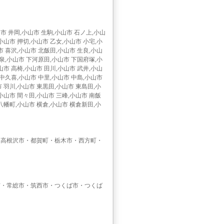
市 井岡,小山市 生駒,小山市 石ノ上,小山
小山市 押切,小山市 乙女,小山市 小宅,小
市 喜沢,小山市 北飯田,小山市 生良,小山
下泉,小山市 下河原田,小山市 下国府塚,小
山市 高椅,小山市 田川,小山市 武井,小山
 中久喜,小山市 中里,小山市 中島,小山市
 羽川,小山市 東黒田,小山市 東島田,小
小山市 間々田,小山市 三峰,小山市 南飯
八幡町,小山市 横倉,小山市 横倉新田,小
・高根沢市・都賀町・栃木市・西方町・
市・常総市・筑西市・つくば市・つくば