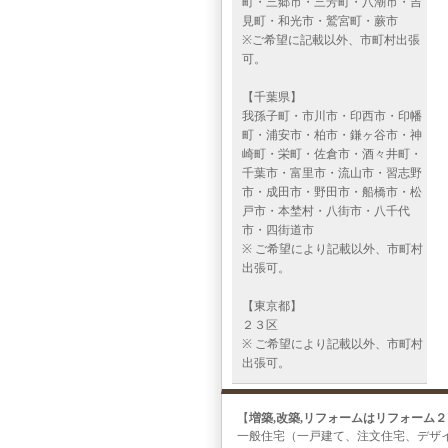
町・三郷市・三芳町・八潮市・吉
見町・和光市・鷲宮町・蕨市
※ご希望に記載以外、市町村出張
可。
【千葉県】
我孫子町・市川市・印西市・印幡
町・浦安市・柏市・鎌ヶ谷市・神
崎町・栄町・佐倉市・酒々井町・
千葉市・富里市・流山市・習志野
市・成田市・野田市・船橋市・松
戸市・本埜村・八街市・八千代
市・四街道市
※ ご希望により記載以外、市町村
出張可。
【東京都】
２３区
※ ご希望により記載以外、市町村
出張可。
【
増築,改築,リフォームはリフォーム
一般住宅（一戸建て、注文住宅、デザ