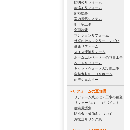
照明のリフォーム
無添加リフォーム
断熱塗装
室内換気システム
地下室工事
全面改装
マンションリフォーム
外壁のセルフクリーニング化
健康リフォーム
スイス漆喰リォーム
ホームエレベーターの設置工事
ペットリフォーム
キャットウォークの設置工事
自然素材のエコリホーム
耐震シェルター
■リフォームの豆知識
リフォーム業とは？工事の種類
リフォームのここがポイント！
建築用語集
助成金・補助金について
お役立ちリンク集