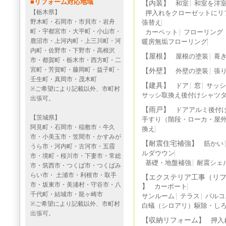
■リフォーム対応地域
【内装】
和室
和室を洋
【栃木県】
押入れをクローゼットにリ
野木町・石岡市・市貝市・岩舟
張替え
町・宇都宮市・大平町・小山市・
カーペット
フローリング
鹿沼市・上河内町・上三川町・河
暖房無垢フローリング
内町・佐野市・下野市・高根沢
【屋根】
屋根の塗装
葺
市・都賀町・栃木市・西方町・二
宮町・芳賀町・藤岡町・益子町・
【外壁】
外壁の塗装
張
壬生町・真岡市・茂木町
【建具】
ドア
窓
サッ
※ご希望により記載以外、市町村
サッシ取換え後付けシャツ
出張可。
【雨戸】
ドアアルミ後付
【茨城県】
手すり（階段・ローカ・屋
阿見町・石岡市・稲敷市・牛久
換え
市・小美玉市・笠間市・かすみが
【耐震住宅補強】
筋かい
うら市・河内町・古河市・五霞
ルダウウン
市・境町・桜川市・下妻市・常総
基礎・地盤補強
耐震シェ
市・筑西市・つくば市・つくばみ
らい市・ 土浦市・利根市・取手
【エクステリア工事（リ
市・坂東市・美浦村・守谷市・八
】
カーポート
千代町・結城市・龍ヶ崎市
サンルーム
テラス
バルコ
※ご希望により記載以外、市町村
白蟻（シロアリ）駆除・し
出張可。
【収納リフォーム】
押入