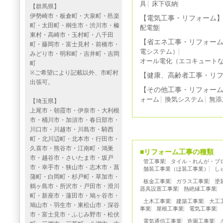
具
床下収納
【群馬県】
伊勢崎市・板倉町・大泉町・邑楽
【電気工事・リフォーム
町・太田町・桐生市・渋川市・榛
配電盤
東村・高崎市・玉村町・八千田
【省エネ工事・リフォー
町・藤岡市・富士見村・前橋市・
電システム）
みどり市・明和町・吉井町・吉岡
オール電化（エコキュート
町
※ご希望により記載以外、市町村
【健康、高齢者工事・リ
出張可。
【その他工事・リフォー
ォーム
換気システム
無添
【埼玉県】
上尾市・朝霞市・伊奈市・大利根
市・桶川市・加須市・春日部市・
川口市・川越市・川島市・騎西
町・北川辺町・北本市・行田市・
久喜市・熊谷市・江南町・鴻巣
■リフォーム工事の種類
市・越谷市・さいたま市・坂戸
管工事業
タイル・れんが・ブ
市・幸手市・狭山市・志木市・菖
舗装工事業（ほ装工事業）
し
蒲町・白岡町・杉戸町・草加市・
板金工事業
ガラス工事業
塗
鶴ヶ島市・所沢市・戸田市・滑川
器具設置工事業
熱絶縁工事業
町・新座市・蓮田市・鳩ヶ谷市・
土木工事業
建築工事業
大工
鳩山市・羽生市・東松山市・深谷
事業
屋根工事業
電気工事業
市・富士見市・ふじみ野市・松伏
電気通信工事業
造園工事業