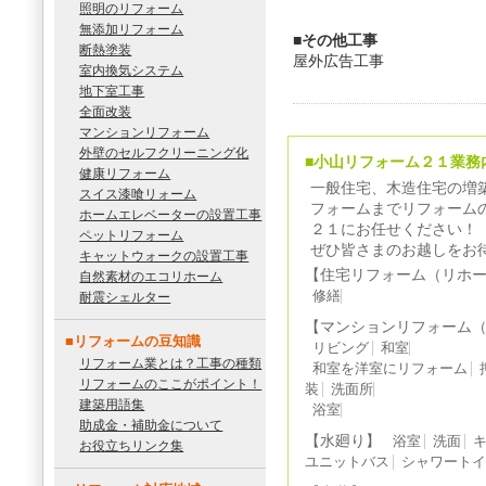
照明のリフォーム
無添加リフォーム
■その他工事
断熱塗装
屋外広告工事
室内換気システム
地下室工事
全面改装
マンションリフォーム
外壁のセルフクリーニング化
■小山リフォーム２１業務
健康リフォーム
一般住宅、木造住宅の増
スイス漆喰リォーム
フォームまでリフォーム
ホームエレベーターの設置工事
２１にお任せください！
ペットリフォーム
ぜひ皆さまのお越しをお
キャットウォークの設置工事
【住宅リフォーム（リホ
自然素材のエコリホーム
修繕
耐震シェルター
【マンションリフォーム
■リフォームの豆知識
リビング
和室
リフォーム業とは？工事の種類
和室を洋室にリフォーム
リフォームのここがポイント！
装
洗面所
建築用語集
浴室
助成金・補助金について
【水廻り】
浴室
洗面
お役立ちリンク集
ユニットバス
シャワート