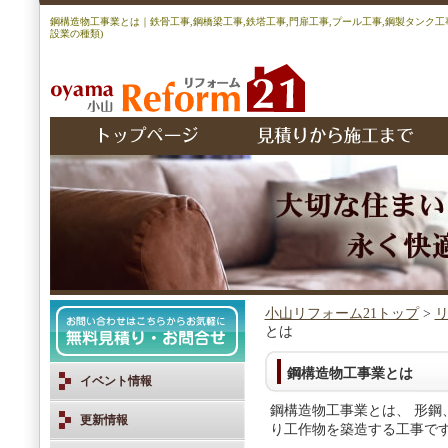
鋼構造物工事業とは｜鉄骨工事,鋼橋梁工事,鉄塔工事,門扉工事,プール工事,鋼製タンク
設業の種類)
小山リフォーム21トップ
>
とは
鋼構造物工事業とは
イベント情報
鋼構造物工事業とは、 形鋼
更新情報
り工作物を築造する工事で