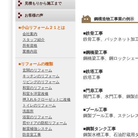
見積もりから施工まで
お客様の声
鋼構造物工事業の例示
■小山リフォーム２１とは
■鉄骨工事
会社案内
鉄骨工事、バックネット加
スタッフ紹介
所有資格
業務内容
■鋼橋梁工事
鋼橋梁工事、鋼ロックシェ
■リフォームの種類
玄関のリフォーム
■鉄塔工事
キッチンのリフォーム
鉄塔工事
リビングのリフォーム
和室のリフォーム
■門扉工事
和室を洋室改修
閘門工事、水門工事、鋼製
押入れをクローゼットに改修
トイレのリフォーム
■プール工事
洗面所
鋼製プール工事、ステンレ
浴室のリフォーム
窓やドアの防犯リフォーム
耐震補強システム
■鋼製タンク工事
防音室工事
鋼製水槽工事、石油貯蔵用