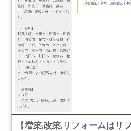
町・三郷市・三芳町・八潮市・吉
消防施設工事業
清掃施設工事
見町・和光市・鷲宮町・蕨市
※ご希望に記載以外、市町村出張
可。
【千葉県】
我孫子町・市川市・印西市・印幡
町・浦安市・柏市・鎌ヶ谷市・神
崎町・栄町・佐倉市・酒々井町・
千葉市・富里市・流山市・習志野
市・成田市・野田市・船橋市・松
戸市・本埜村・八街市・八千代
市・四街道市
※ ご希望により記載以外、市町村
出張可。
【東京都】
２３区
※ ご希望により記載以外、市町村
出張可。
【
増築,改築,リフォームはリ