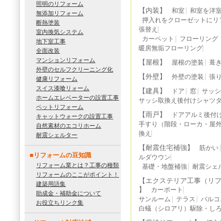
照明のリフォーム
【内装】
和室
和室を洋
無添加リフォーム
押入れをクローゼットにリ
断熱塗装
張替え
室内換気システム
カーペット
フローリング
地下室工事
暖房無垢フローリング
全面改装
マンションリフォーム
【屋根】
屋根の塗装
葺
外壁のセルフクリーニング化
【外壁】
外壁の塗装
張
健康リフォーム
スイス漆喰リォーム
【建具】
ドア
窓
サッ
ホームエレベーターの設置工事
サッシ取換え後付けシャツ
ペットリフォーム
【雨戸】
ドアアルミ後付
キャットウォークの設置工事
手すり（階段・ローカ・屋
自然素材のエコリホーム
換え
耐震シェルター
【耐震住宅補強】
筋かい
■リフォームの豆知識
ルダウウン
リフォーム業とは？工事の種類
基礎・地盤補強
耐震シェ
リフォームのここがポイント！
【エクステリア工事（リ
建築用語集
】
カーポート
助成金・補助金について
サンルーム
テラス
バルコ
お役立ちリンク集
白蟻（シロアリ）駆除・し