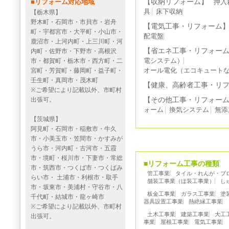
■リフォーム対応地域
【収納リフォーム】
押入
具
床下収納
【栃木県】
野木町・石岡市・市貝市・岩舟
【電気工事・リフォーム
町・宇都宮市・大平町・小山市・
配電盤
鹿沼市・上河内町・上三川町・河
【省エネ工事・リフォー
内町・佐野市・下野市・高根沢
市・都賀町・栃木市・西方町・二
電システム）
宮町・芳賀町・藤岡町・益子町・
オール電化（エコキュート
壬生町・真岡市・茂木町
【健康、高齢者工事・リ
※ご希望により記載以外、市町村
出張可。
【その他工事・リフォー
ォーム
換気システム
無添
【茨城県】
阿見町・石岡市・稲敷市・牛久
市・小美玉市・笠間市・かすみが
うら市・河内町・古河市・五霞
市・境町・桜川市・下妻市・常総
■リフォーム工事の種類
市・筑西市・つくば市・つくばみ
管工事業
タイル・れんが・ブ
らい市・ 土浦市・利根市・取手
舗装工事業（ほ装工事業）
し
市・坂東市・美浦村・守谷市・八
板金工事業
ガラス工事業
塗
千代町・結城市・龍ヶ崎市
器具設置工事業
熱絶縁工事業
※ご希望により記載以外、市町村
土木工事業
建築工事業
大工
出張可。
事業
屋根工事業
電気工事業