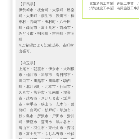
電気通信工事業
造園工事業
【群馬県】
消防施設工事業
清掃施設工事
伊勢崎市・板倉町・大泉町・邑楽
町・太田町・桐生市・渋川市・榛
東村・高崎市・玉村町・八千田
町・藤岡市・富士見村・前橋市・
みどり市・明和町・吉井町・吉岡
町
※ご希望により記載以外、市町村
出張可。
【埼玉県】
上尾市・朝霞市・伊奈市・大利根
市・桶川市・加須市・春日部市・
川口市・川越市・川島市・騎西
町・北川辺町・北本市・行田市・
久喜市・熊谷市・江南町・鴻巣
市・越谷市・さいたま市・坂戸
市・幸手市・狭山市・志木市・菖
蒲町・白岡町・杉戸町・草加市・
鶴ヶ島市・所沢市・戸田市・滑川
町・新座市・蓮田市・鳩ヶ谷市・
鳩山市・羽生市・東松山市・深谷
市・富士見市・ふじみ野市・松伏