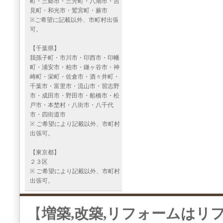
町・三郷市・三芳町・八潮市・吉
見町・和光市・鷲宮町・蕨市
※ご希望に記載以外、市町村出張
可。
【千葉県】
我孫子町・市川市・印西市・印幡
町・浦安市・柏市・鎌ヶ谷市・神
崎町・栄町・佐倉市・酒々井町・
千葉市・富里市・流山市・習志野
市・成田市・野田市・船橋市・松
戸市・本埜村・八街市・八千代
市・四街道市
※ ご希望により記載以外、市町村
出張可。
【東京都】
２３区
※ ご希望により記載以外、市町村
出張可。
【
増築,改築,リフォームはリ