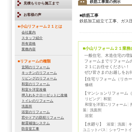
鉄筋工事業の例示
見積もりから施工まで
お客様の声
■鉄筋工事
鉄筋加工組立て工事、ガス
■小山リフォーム２１とは
会社案内
スタッフ紹介
所有資格
■小山リフォーム２１業務
業務内容
一般住宅、木造住宅の増
■リフォームの種類
フォームまでリフォーム
２１にお任せください！
玄関のリフォーム
ぜひ皆さまのお越しをお
キッチンのリフォーム
リビングのリフォーム
【住宅リフォーム（リホ
和室のリフォーム
修繕
和室を洋室改修
【マンションリフォーム
押入れをクローゼットに改修
リビング
和室
トイレのリフォーム
和室を洋室にリフォーム
洗面所
装
洗面所
浴室のリフォーム
浴室
窓やドアの防犯リフォーム
耐震補強システム
【水廻り】
浴室
洗面
防音室工事
ユニットバス
シャワート