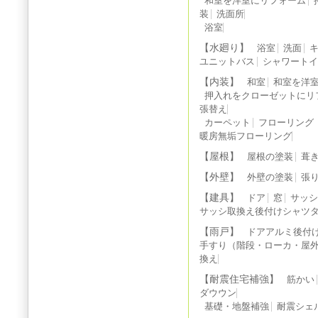
和室を洋室にリフォーム
装
洗面所
浴室
【水廻り】
浴室
洗面
ユニットバス
シャワート
【内装】
和室
和室を洋
押入れをクローゼットにリ
張替え
カーペット
フローリング
暖房無垢フローリング
【屋根】
屋根の塗装
葺
【外壁】
外壁の塗装
張
【建具】
ドア
窓
サッ
サッシ取換え後付けシャツ
【雨戸】
ドアアルミ後付
手すり（階段・ローカ・屋
換え
【耐震住宅補強】
筋かい
ダウウン
基礎・地盤補強
耐震シェ