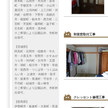
野木町・石岡市・市貝市・岩舟
町・宇都宮市・大平町・小山市・
鹿沼市・上河内町・上三川町・河
内町・佐野市・下野市・高根沢
市・都賀町・栃木市・西方町・二
宮町・芳賀町・藤岡町・益子町・
壬生町・真岡市・茂木町
※ご希望により記載以外、市町村
和室窓取付工事
出張可。
【茨城県】
阿見町・石岡市・稲敷市・牛久
市・小美玉市・笠間市・かすみが
うら市・河内町・古河市・五霞
市・境町・桜川市・下妻市・常総
市・筑西市・つくば市・つくばみ
らい市・ 土浦市・利根市・取手
市・坂東市・美浦村・守谷市・八
千代町・結城市・龍ヶ崎市
※ご希望により記載以外、市町村
出張可。
クレッセント修理工事
【群馬県】
伊勢崎市・板倉町・大泉町・邑楽