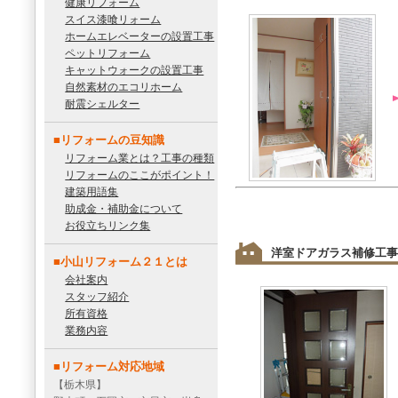
健康リフォーム
スイス漆喰リォーム
ホームエレベーターの設置工事
ペットリフォーム
キャットウォークの設置工事
自然素材のエコリホーム
耐震シェルター
■リフォームの豆知識
リフォーム業とは？工事の種類
リフォームのここがポイント！
建築用語集
助成金・補助金について
お役立ちリンク集
洋室ドアガラス補修工事
■小山リフォーム２１とは
会社案内
スタッフ紹介
所有資格
業務内容
■リフォーム対応地域
【栃木県】