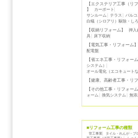
【エクステリア工事（リ
】
カーポート
サンルーム
テラス
バルコ
白蟻（シロアリ）駆除・しろ
【収納リフォーム】
押入
具
床下収納
【電気工事・リフォーム
配電盤
【省エネ工事・リフォー
システム）
オール電化（エコキュート
【健康、高齢者工事・リ
【その他工事・リフォー
ォーム
換気システム
無添
■リフォーム工事の種類
管工事業
タイル・れんが・ブ