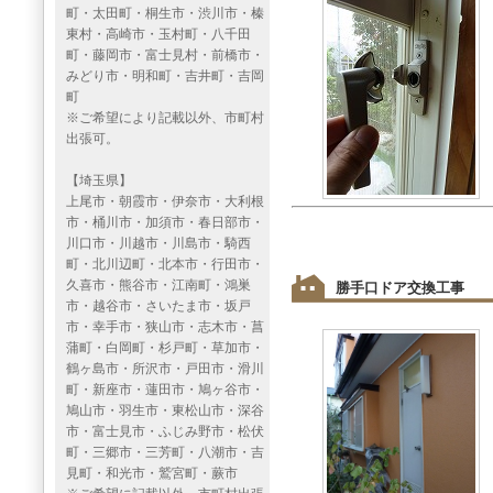
町・太田町・桐生市・渋川市・榛
東村・高崎市・玉村町・八千田
町・藤岡市・富士見村・前橋市・
みどり市・明和町・吉井町・吉岡
町
※ご希望により記載以外、市町村
出張可。
【埼玉県】
上尾市・朝霞市・伊奈市・大利根
市・桶川市・加須市・春日部市・
川口市・川越市・川島市・騎西
町・北川辺町・北本市・行田市・
久喜市・熊谷市・江南町・鴻巣
勝手口ドア交換工事
市・越谷市・さいたま市・坂戸
市・幸手市・狭山市・志木市・菖
蒲町・白岡町・杉戸町・草加市・
鶴ヶ島市・所沢市・戸田市・滑川
町・新座市・蓮田市・鳩ヶ谷市・
鳩山市・羽生市・東松山市・深谷
市・富士見市・ふじみ野市・松伏
町・三郷市・三芳町・八潮市・吉
見町・和光市・鷲宮町・蕨市