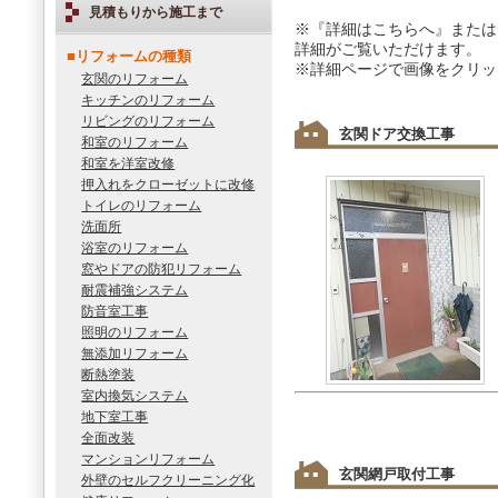
見積もりから施工まで
※『詳細はこちらへ』または
詳細がご覧いただけます。
■リフォームの種類
※詳細ページで画像をクリッ
玄関のリフォーム
キッチンのリフォーム
リビングのリフォーム
玄関ドア交換工事
和室のリフォーム
和室を洋室改修
押入れをクローゼットに改修
トイレのリフォーム
洗面所
浴室のリフォーム
窓やドアの防犯リフォーム
耐震補強システム
防音室工事
照明のリフォーム
無添加リフォーム
断熱塗装
室内換気システム
地下室工事
全面改装
マンションリフォーム
玄関網戸取付工事
外壁のセルフクリーニング化