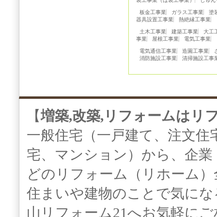
装工事業（ほ装工事業）
しゅん
板金工事業
ガラス工事業
塗
器具設置工事業
熱絶縁工事業
土木工事業
建築工事業
大工
事業
屋根工事業
電気工事業
電気通信工事業
造園工事業
消防施設工事業
清掃施設工事
【
増築,改築,リフォームはリ
一般住宅（一戸建て、注文住
宅、マンション）から、企業
どのリフォーム（リホーム）
住まいや建物のことで気にな
山リフォーム21へお気軽に