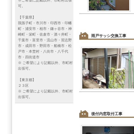
※ご希望に記載以外、市町村出張
可。
【千葉県】
我孫子町・市川市・印西市・印幡
町・浦安市・柏市・鎌ヶ谷市・神
崎町・栄町・佐倉市・酒々井町・
雨戸サッシ交換工事
千葉市・富里市・流山市・習志野
市・成田市・野田市・船橋市・松
戸市・本埜村・八街市・八千代
市・四街道市
※ ご希望により記載以外、市町村
出張可。
【東京都】
２３区
※ ご希望により記載以外、市町村
出張可。
後付内窓取付工事