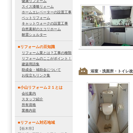
健康リフォーム
スイス漆喰リォーム
ホームエレベーターの設置工事
ペットリフォーム
キャットウォークの設置工事
自然素材のエコリホーム
耐震シェルター
■リフォームの豆知識
リフォーム業とは？工事の種類
リフォームのここがポイント！
建築用語集
助成金・補助金について
浴室・洗面所・トイレ改
お役立ちリンク集
■小山リフォーム２１とは
会社案内
スタッフ紹介
所有資格
業務内容
■リフォーム対応地域
【栃木県】