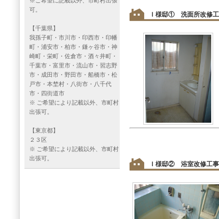
※ご希望に記載以外、市町村出張
可。
Ｉ様邸① 洗面所改修工
【千葉県】
我孫子町・市川市・印西市・印幡
町・浦安市・柏市・鎌ヶ谷市・神
崎町・栄町・佐倉市・酒々井町・
千葉市・富里市・流山市・習志野
市・成田市・野田市・船橋市・松
戸市・本埜村・八街市・八千代
市・四街道市
※ ご希望により記載以外、市町村
出張可。
【東京都】
２３区
※ ご希望により記載以外、市町村
出張可。
Ｉ様邸② 浴室改修工事