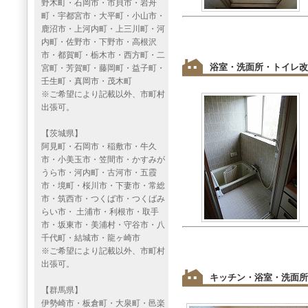
野木町・石岡市・市貝市・岩舟
町・宇都宮市・大平町・小山市・
鹿沼市・上河内町・上三川町・河
内町・佐野市・下野市・高根沢
市・都賀町・栃木市・西方町・二
浴室・洗面所・トイレ改
宮町・芳賀町・藤岡町・益子町・
壬生町・真岡市・茂木町
※ご希望により記載以外、市町村
出張可。
【茨城県】
阿見町・石岡市・稲敷市・牛久
市・小美玉市・笠間市・かすみが
うら市・河内町・古河市・五霞
市・境町・桜川市・下妻市・常総
市・筑西市・つくば市・つくばみ
らい市・ 土浦市・利根市・取手
市・坂東市・美浦村・守谷市・八
千代町・結城市・龍ヶ崎市
※ご希望により記載以外、市町村
出張可。
キッチン・浴室・洗面所
【群馬県】
伊勢崎市・板倉町・大泉町・邑楽