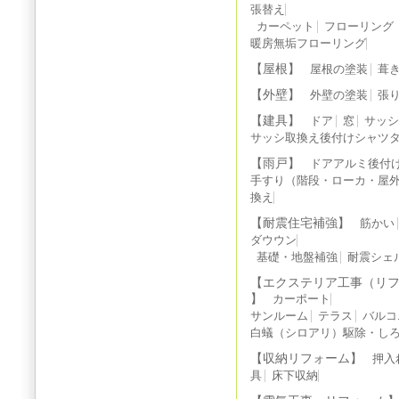
張替え
カーペット
フローリング
暖房無垢フローリング
【屋根】
屋根の塗装
葺
【外壁】
外壁の塗装
張
【建具】
ドア
窓
サッ
サッシ取換え後付けシャツ
【雨戸】
ドアアルミ後付
手すり（階段・ローカ・屋
換え
【耐震住宅補強】
筋かい
ダウウン
基礎・地盤補強
耐震シェ
【エクステリア工事（リ
】
カーポート
サンルーム
テラス
バルコ
白蟻（シロアリ）駆除・しろ
【収納リフォーム】
押入
具
床下収納