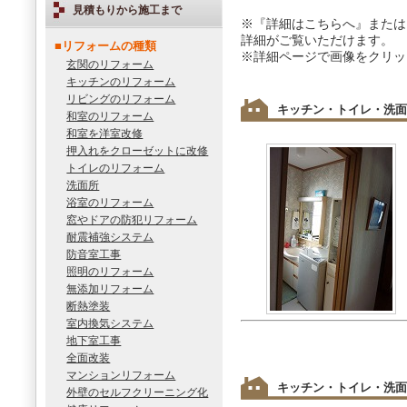
見積もりから施工まで
※『詳細はこちらへ』または
詳細がご覧いただけます。
■リフォームの種類
※詳細ページで画像をクリッ
玄関のリフォーム
キッチンのリフォーム
リビングのリフォーム
キッチン・トイレ・洗面
和室のリフォーム
和室を洋室改修
押入れをクローゼットに改修
トイレのリフォーム
洗面所
浴室のリフォーム
窓やドアの防犯リフォーム
耐震補強システム
防音室工事
照明のリフォーム
無添加リフォーム
断熱塗装
室内換気システム
地下室工事
全面改装
マンションリフォーム
キッチン・トイレ・洗面
外壁のセルフクリーニング化