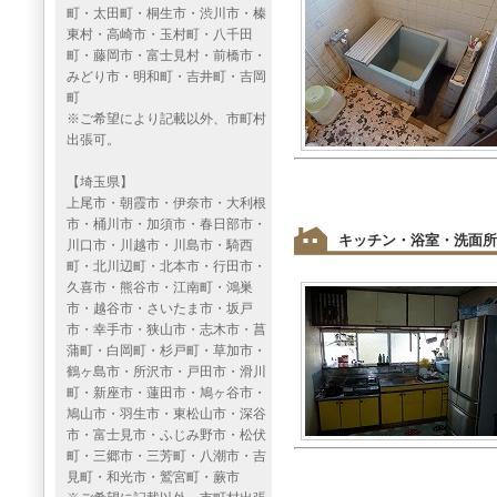
町・太田町・桐生市・渋川市・榛
東村・高崎市・玉村町・八千田
町・藤岡市・富士見村・前橋市・
みどり市・明和町・吉井町・吉岡
町
※ご希望により記載以外、市町村
出張可。
【埼玉県】
上尾市・朝霞市・伊奈市・大利根
市・桶川市・加須市・春日部市・
キッチン・浴室・洗面所
川口市・川越市・川島市・騎西
町・北川辺町・北本市・行田市・
久喜市・熊谷市・江南町・鴻巣
市・越谷市・さいたま市・坂戸
市・幸手市・狭山市・志木市・菖
蒲町・白岡町・杉戸町・草加市・
鶴ヶ島市・所沢市・戸田市・滑川
町・新座市・蓮田市・鳩ヶ谷市・
鳩山市・羽生市・東松山市・深谷
市・富士見市・ふじみ野市・松伏
町・三郷市・三芳町・八潮市・吉
見町・和光市・鷲宮町・蕨市