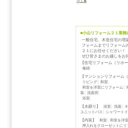
小工事
■小山リフォーム２１業務
一般住宅、木造住宅の増
フォームまでリフォーム
２１にお任せください！
ぜひ皆さまのお越しをお
【住宅リフォーム（リホ
修繕
【マンションリフォーム
リビング
和室
和室を洋室にリフォーム
装
洗面所
浴室
【水廻り】
浴室
洗面
ユニットバス
シャワート
【内装】
和室
和室を洋
押入れをクローゼットにリ