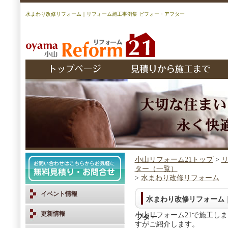
水まわり改修リフォーム｜リフォーム施工事例集 ビフォー・アフター
小山リフォーム21トップ
>
リ
ター（一覧）
>
水まわり改修リフォーム
イベント情報
水まわり改修リフォーム
更新情報
小山リフォーム21で施工し
フター
すがご紹介します。