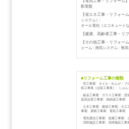
【電気工事・リフォーム
配電盤
【省エネ工事・リフォー
システム）
オール電化（エコキュート
【健康、高齢者工事・リ
【その他工事・リフォー
ォーム
換気システム
無添
■リフォーム工事の種類
管工事業
タイル・れんが・ブ
装工事業（ほ装工事業）
しゅん
板金工事業
ガラス工事業
塗
器具設置工事業
熱絶縁工事業
土木工事業
建築工事業
大工
事業
屋根工事業
電気工事業
電気通信工事業
造園工事業
消防施設工事業
清掃施設工事