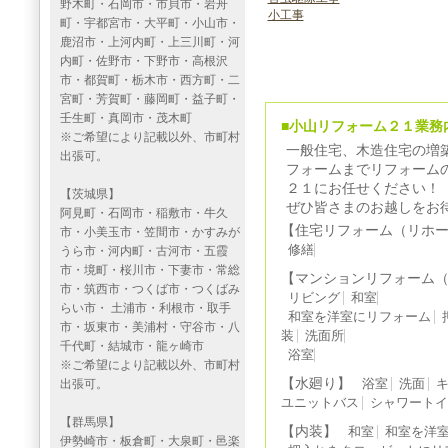
野木町・石岡市・市貝市・岩舟
小工事
町・宇都宮市・大平町・小山市・
鹿沼市・上河内町・上三川町・河
内町・佐野市・下野市・高根沢
市・都賀町・栃木市・西方町・二
宮町・芳賀町・藤岡町・益子町・
壬生町・真岡市・茂木町
■小山リフォーム２１業務
※ご希望により記載以外、市町村
一般住宅、木造住宅の増
出張可。
フォームまでリフォーム
２１にお任せください！
【茨城県】
ぜひ皆さまのお越しをお
阿見町・石岡市・稲敷市・牛久
【住宅リフォーム（リホ
市・小美玉市・笠間市・かすみが
修繕
うら市・河内町・古河市・五霞
市・境町・桜川市・下妻市・常総
【マンションリフォーム
市・筑西市・つくば市・つくばみ
リビング
和室
らい市・ 土浦市・利根市・取手
和室を洋室にリフォーム
市・坂東市・美浦村・守谷市・八
装
洗面所
千代町・結城市・龍ヶ崎市
浴室
※ご希望により記載以外、市町村
【水廻り】
出張可。
浴室
洗面
ユニットバス
シャワート
【群馬県】
【内装】
和室
和室を洋
伊勢崎市・板倉町・大泉町・邑楽