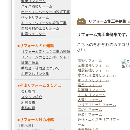
健康リフォーム
スイス漆喰リォーム
ホームエレベーターの設置工事
ペットリフォーム
リフォーム施工事例集 
キャットウォークの設置工事
自然素材のエコリホーム
耐震シェルター
リフォーム施工事例集です。
こちらのそれぞれのカテゴリ
■リフォームの豆知識
さい。
リフォーム業とは？工事の種類
リフォームのここがポイント！
増築リフォーム
建築用語集
全面改修リフォーム
助成金・補助金について
耐震補強リフォーム
お役立ちリンク集
水まわり改修リフォーム
キッチンリフォーム
浴室リフォーム
■小山リフォーム２１とは
洗面所リフォーム
会社案内
トイレリフォーム
スタッフ紹介
内装リフォーム
所有資格
バリアフリーリフォーム
業務内容
窓のリフォーム
外装リフォーム
■リフォーム対応地域
外構・エクステリアリフォ
ーム
【栃木県】
害虫駆除工事