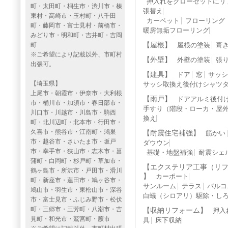
押入れをクローゼットにリ
町・太田町・桐生市・渋川市・榛
張替え
東村・高崎市・玉村町・八千田
カーペット
フローリング
町・藤岡市・富士見村・前橋市・
暖房無垢フローリング
みどり市・明和町・吉井町・吉岡
町
【屋根】
屋根の塗装
葺
※ご希望により記載以外、市町村
【外壁】
外壁の塗装
張
出張可。
【建具】
ドア
窓
サッ
【埼玉県】
サッシ取換え後付けシャツ
上尾市・朝霞市・伊奈市・大利根
【雨戸】
ドアアルミ後付
市・桶川市・加須市・春日部市・
手すり（階段・ローカ・屋
川口市・川越市・川島市・騎西
換え
町・北川辺町・北本市・行田市・
久喜市・熊谷市・江南町・鴻巣
【耐震住宅補強】
筋かい
市・越谷市・さいたま市・坂戸
ダウウン
市・幸手市・狭山市・志木市・菖
基礎・地盤補強
耐震シェ
蒲町・白岡町・杉戸町・草加市・
【エクステリア工事（リ
鶴ヶ島市・所沢市・戸田市・滑川
】
カーポート
町・新座市・蓮田市・鳩ヶ谷市・
サンルーム
テラス
バルコ
鳩山市・羽生市・東松山市・深谷
白蟻（シロアリ）駆除・しろ
市・富士見市・ふじみ野市・松伏
町・三郷市・三芳町・八潮市・吉
【収納リフォーム】
押入
見町・和光市・鷲宮町・蕨市
具
床下収納