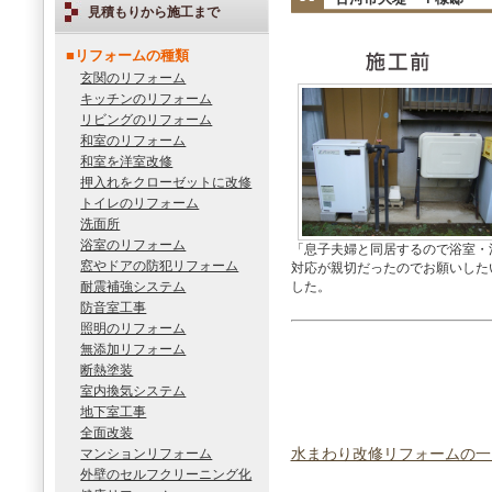
見積もりから施工まで
■リフォームの種類
玄関のリフォーム
キッチンのリフォーム
リビングのリフォーム
和室のリフォーム
和室を洋室改修
押入れをクローゼットに改修
トイレのリフォーム
洗面所
浴室のリフォーム
「息子夫婦と同居するので浴室・
窓やドアの防犯リフォーム
対応が親切だったのでお願いした
耐震補強システム
した。
防音室工事
照明のリフォーム
無添加リフォーム
断熱塗装
室内換気システム
地下室工事
全面改装
マンションリフォーム
水まわり改修リフォームの一
外壁のセルフクリーニング化