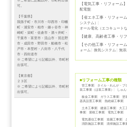
※ご希望に記載以外、市町村出張
【電気工事・リフォーム
可。
配電盤
【千葉県】
【省エネ工事・リフォー
我孫子町・市川市・印西市・印幡
システム）
町・浦安市・柏市・鎌ヶ谷市・神
オール電化（エコキュート
崎町・栄町・佐倉市・酒々井町・
【健康、高齢者工事・リ
千葉市・富里市・流山市・習志野
市・成田市・野田市・船橋市・松
【その他工事・リフォー
戸市・本埜村・八街市・八千代
ォーム
換気システム
無添
市・四街道市
※ ご希望により記載以外、市町村
出張可。
【東京都】
■リフォーム工事の種類
２３区
管工事業
タイル・れんが・ブ
※ ご希望により記載以外、市町村
装工事業（ほ装工事業）
しゅん
出張可。
板金工事業
ガラス工事業
塗
器具設置工事業
熱絶縁工事業
土木工事業
建築工事業
大工
事業
屋根工事業
電気工事業
電気通信工事業
造園工事業
消防施設工事業
清掃施設工事