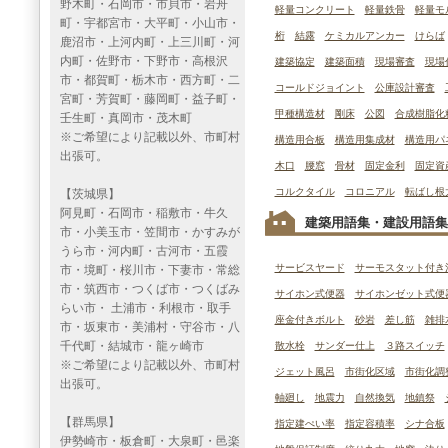
野木町・石岡市・市貝市・岩舟
軽量コンクリート
軽量鉄骨
軽量モ
町・宇都宮市・大平町・小山市・
桁
結露
ケミカルアンカー
けらば
鹿沼市・上河内町・上三川町・河
内町・佐野市・下野市・高根沢
建築協定
建築面積
現場審査
現場
市・都賀町・栃木市・西方町・二
コールドジョイント
公庫設計審査
宮町・芳賀町・藤岡町・益子町・
甲種構造材
剛床
公図
合成樹脂化
壬生町・真岡市・茂木町
※ご希望により記載以外、市町村
構造用合板
構造用集成材
構造用パ
出張可。
木口
腰窓
骨材
固定金利
固定資
コルクタイル
コロニアル
転ばし根
【茨城県】
阿見町・石岡市・稲敷市・牛久
建築用語集・建設用語集
市・小美玉市・笠間市・かすみが
うら市・河内町・古河市・五霞
サービスヤード
サーモスタット付き
市・境町・桜川市・下妻市・常総
市・筑西市・つくば市・つくばみ
サイホン式便器
サイホンゼット式便
らい市・ 土浦市・利根市・取手
座金付きボルト
砂岩
差し筋
雑排
市・坂東市・美浦村・守谷市・八
千代町・結城市・龍ヶ崎市
散水栓
サンダー仕上
３路スイッチ
※ご希望により記載以外、市町村
ジェット風呂
市街化区域
市街化調
出張可。
軸廻し
地震力
自然換気
地鎮祭
【群馬県】
指定建ぺい率
指定容積率
シナ合板
伊勢崎市・板倉町・大泉町・邑楽