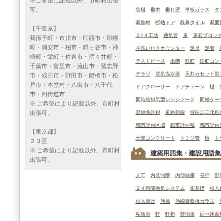
※ご希望に記載以外、市町村出張
可。
谷樋
垂木
垂れ壁
単板ガラス
タ
断熱材
断熱ドア
段鼻タイル
断面
【千葉県】
２×４工法
通気管
束
束石ブロッ
我孫子町・市川市・印西市・印幡
町・浦安市・柏市・鎌ヶ谷市・神
手洗い付きカウンター
定尺
定着
崎町・栄町・佐倉市・酒々井町・
テストピース
出隅
鉄筋
鉄筋コン
千葉市・富里市・流山市・習志野
テラゾ
電気温水器
天井カセット型
市・成田市・野田市・船橋市・松
戸市・本埜村・八街市・八千代
ドアクローザー
ドアチェーン
樋
市・四街道市
同時給排気型レンジフード
同軸ケー
※ ご希望により記載以外、市町村
出張可。
登録免許税
道路斜線
特殊加工化粧
都市計画区域
都市計画税
都市計画
【東京都】
土間コンクリート
トミジ管
留
ト
２３区
※ ご希望により記載以外、市町村
建築用語集・建設用語集
出張可。
人工
内装制限
内部結露
長押
那
２４時間換気システム
布基礎
根入
根太掛け
熱橋
熱線吸収板ガラス
粘板岩
軒
軒桁
野地板
延べ床面