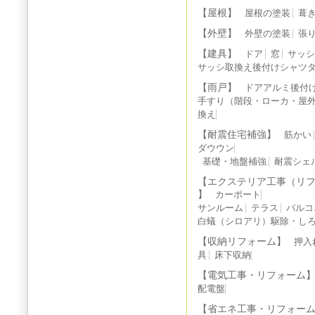
【屋根】
屋根の塗装
葺
【外壁】
外壁の塗装
張
【建具】
ドア
窓
サッ
サッシ取換え後付けシャツ
【雨戸】
ドアアルミ後付
手すり（階段・ローカ・屋
換え
【耐震住宅補強】
筋かい
ダウウン
基礎・地盤補強
耐震シェ
【エクステリア工事（リ
】
カーポート
サンルーム
テラス
バルコ
白蟻（シロアリ）駆除・しろ
【収納リフォーム】
押入
具
床下収納
【電気工事・リフォーム
配電盤
【省エネ工事・リフォー