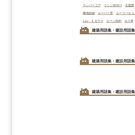
ランバーコア
リシン吹付け
立面図
隣地斜線
ルーバー窓
ルーフバルコ
Low－Ｅガラス
ローン特約
ロス率
建築用語集・建設用語集
建築用語集・建設用語集
建築用語集・建設用語集