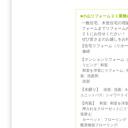
■小山リフォーム２１業務
一般住宅、木造住宅の増
フォームまでリフォーム
２１にお任せください！
ぜひ皆さまのお越しをお
【住宅リフォーム（リホ
修繕
【マンションリフォーム
リビング
和室
和室を洋室にリフォーム
装
洗面所
浴室
【水廻り】
浴室
洗面
ユニットバス
シャワート
【内装】
和室
和室を洋
押入れをクローゼットにリ
張替え
カーペット
フローリング
暖房無垢フローリング