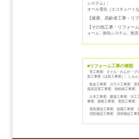
システム）
オール電化（エコキュート
【健康、高齢者工事・リ
【その他工事・リフォー
ォーム
換気システム
無添
■リフォーム工事の種類
管工事業
タイル・れんが・ブ
装工事業（ほ装工事業）
しゅん
板金工事業
ガラス工事業
塗
器具設置工事業
熱絶縁工事業
土木工事業
建築工事業
大工
事業
屋根工事業
電気工事業
電気通信工事業
造園工事業
消防施設工事業
清掃施設工事