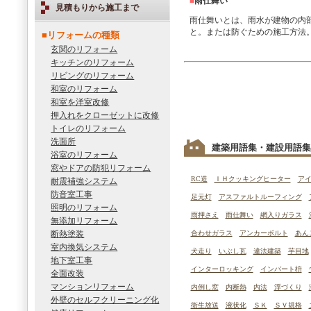
■
雨仕舞い
見積もりから施工まで
雨仕舞いとは、雨水が建物の内
と。または防ぐための施工方法
■リフォームの種類
玄関のリフォーム
キッチンのリフォーム
リビングのリフォーム
和室のリフォーム
和室を洋室改修
押入れをクローゼットに改修
トイレのリフォーム
洗面所
建築用語集・建設用語集
浴室のリフォーム
窓やドアの防犯リフォーム
RC造
ＩＨクッキングヒーター
ア
耐震補強システム
防音室工事
足元灯
アスファルトルーフィング
照明のリフォーム
雨押さえ
雨仕舞い
網入りガラス
無添加リフォーム
断熱塗装
合わせガラス
アンカーボルト
あん
室内換気システム
犬走り
いぶし瓦
違法建築
芋目地
地下室工事
インターロッキング
インバート枡
全面改装
マンションリフォーム
内倒し窓
内断熱
内法
浮づくり
外壁のセルフクリーニング化
衛生放送
液状化
ＳＫ
ＳＶ規格