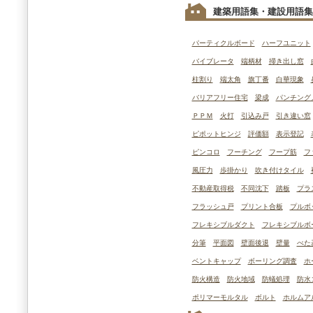
建築用語集・建設用語集
パーティクルボード
ハーフユニット
バイブレータ
端柄材
掃き出し窓
柱割り
端太角
旗丁番
白華現象
バリアフリー住宅
梁成
パンチング
ＰＰＭ
火打
引込み戸
引き違い窓
ピポットヒンジ
評価額
表示登記
ピンコロ
フーチング
フープ筋
フ
風圧力
歩掛かり
吹き付けタイル
不動産取得税
不同沈下
踏板
プラ
フラッシュ戸
プリント合板
プルボ
フレキシブルダクト
フレキシブルボ
分筆
平面図
壁面後退
壁量
べた
ベントキャップ
ボーリング調査
ホ
防火構造
防火地域
防蟻処理
防水
ポリマーモルタル
ボルト
ホルムア