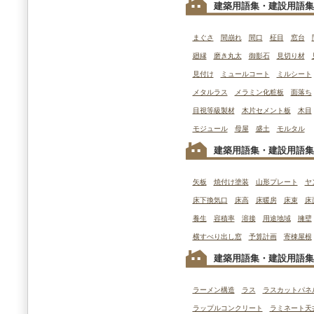
建築用語集・建設用語集
まぐさ
間崩れ
間口
柾目
窓台
廻縁
磨き丸太
御影石
見切り材
見付け
ミュールコート
ミルシート
メタルラス
メラミン化粧板
面落ち
目視等級製材
木片セメント板
木目
モジュール
母屋
盛土
モルタル
建築用語集・建設用語集
矢板
焼付け塗装
山形プレート
ヤ
床下換気口
床高
床暖房
床束
床
養生
容積率
溶接
用途地域
擁壁
横すべり出し窓
予算計画
寄棟屋根
建築用語集・建設用語集
ラーメン構造
ラス
ラスカットパネ
ラップルコンクリート
ラミネート天