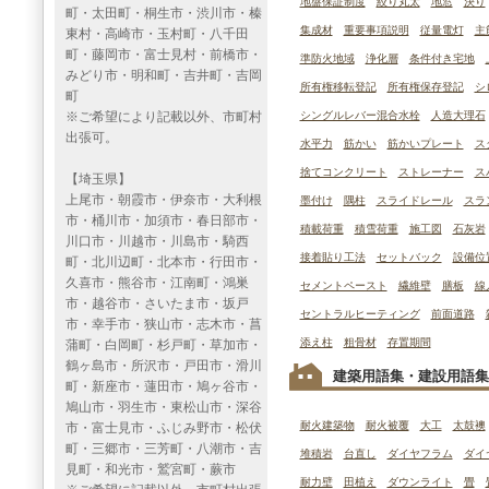
地盤保証制度
絞り丸太
地窓
決り
町・太田町・桐生市・渋川市・榛
集成材
重要事項説明
従量電灯
主
東村・高崎市・玉村町・八千田
町・藤岡市・富士見村・前橋市・
準防火地域
浄化層
条件付き宅地
みどり市・明和町・吉井町・吉岡
所有権移転登記
所有権保存登記
シ
町
※ご希望により記載以外、市町村
シングルレバー混合水栓
人造大理石
出張可。
水平力
筋かい
筋かいプレート
ス
捨てコンクリート
ストレーナー
ス
【埼玉県】
上尾市・朝霞市・伊奈市・大利根
墨付け
隅柱
スライドレール
スラ
市・桶川市・加須市・春日部市・
積載荷重
積雪荷重
施工図
石灰岩
川口市・川越市・川島市・騎西
接着貼り工法
セットバック
設備位
町・北川辺町・北本市・行田市・
久喜市・熊谷市・江南町・鴻巣
セメントペースト
繊維壁
膳板
線
市・越谷市・さいたま市・坂戸
セントラルヒーティング
前面道路
市・幸手市・狭山市・志木市・菖
添え柱
粗骨材
存置期間
蒲町・白岡町・杉戸町・草加市・
鶴ヶ島市・所沢市・戸田市・滑川
建築用語集・建設用語集
町・新座市・蓮田市・鳩ヶ谷市・
鳩山市・羽生市・東松山市・深谷
耐火建築物
耐火被覆
大工
太鼓襖
市・富士見市・ふじみ野市・松伏
町・三郷市・三芳町・八潮市・吉
堆積岩
台直し
ダイヤフラム
ダイ
見町・和光市・鷲宮町・蕨市
耐力壁
田植え
ダウンライト
畳