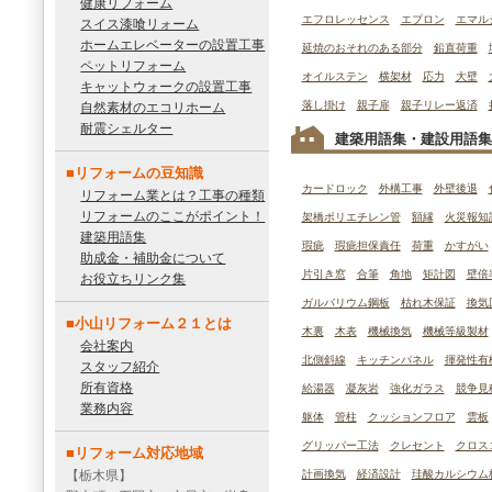
健康リフォーム
エフロレッセンス
エプロン
エマル
スイス漆喰リォーム
ホームエレベーターの設置工事
延焼のおそれのある部分
鉛直荷重
ペットリフォーム
オイルステン
横架材
応力
大壁
キャットウォークの設置工事
落し掛け
親子扉
親子リレー返済
自然素材のエコリホーム
耐震シェルター
建築用語集・建設用語集
■リフォームの豆知識
カードロック
外構工事
外壁後退
リフォーム業とは？工事の種類
リフォームのここがポイント！
架橋ポリエチレン管
額縁
火災報知
建築用語集
瑕疵
瑕疵担保責任
荷重
かすがい
助成金・補助金について
片引き窓
合筆
角地
矩計図
壁倍
お役立ちリンク集
ガルバリウム鋼板
枯れ木保証
換気
■小山リフォーム２１とは
木裏
木表
機械換気
機械等級製材
会社案内
北側斜線
キッチンパネル
揮発性有
スタッフ紹介
所有資格
給湯器
凝灰岩
強化ガラス
競争見
業務内容
躯体
管柱
クッションフロア
雲板
グリッパー工法
クレセント
クロス
■リフォーム対応地域
【栃木県】
計画換気
経済設計
珪酸カルシウム