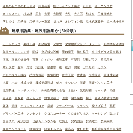
延焼のおそれのある部分
鉛直荷重
塩ビライニング鋼管
ＯＳＢ
オーニング窓
オイルステン
横架材
応力
大壁
大津壁
大引
大谷石
納まり
乙種構造材
落し掛け
親子扉
親子リレー返済
折れ戸
オレフィン紙
温水式床暖房
温水洗浄便座
建築用語集・建設用語集 か
( 50音順 )
カードロック
外構工事
外壁後退
化学畳
化学物質安全データシート
化学物質過敏症
架橋ポリエチレン管
額縁
火災報知設備
重ね継手
飾り格子
火山性ガラス質複層板
瑕疵
瑕疵担保責任
荷重
かすがい
仮設工事
可塑剤
型板ガラス
片流屋根
片引き窓
合筆
角地
矩計図
壁倍率
框
框戸
鴨居
ガラリ戸
カラン
ガルバリウム鋼板
枯れ木保証
換気回数
乾式工法
含水率
完成保証
監理技術者
木裏
木表
機械換気
機械等級製材
刻み
キシレン
基礎
基礎パッキン工法
北側斜線
キッチンパネル
揮発性有機化合物
木拾い
気泡浴槽
キャッチ
Ｑ値
給湯器
凝灰岩
強化ガラス
競争見積り
居室
切妻屋根
切土
金銭消費貸借契約
躯体
管柱
クッションフロア
雲板
グラスウール
クラック
繰上げ返済
栗石
グリッパー工法
クレセント
クロスコーナー
クロルピリホス
ケーシング
蹴上げ
計画換気
経済設計
珪酸カルシウム板
珪藻土
契約図面
契約電力
契約約款
軽量コンクリート
軽量鉄骨
軽量モルタル
蹴込み
化粧合板
化粧貼り構造用集成材