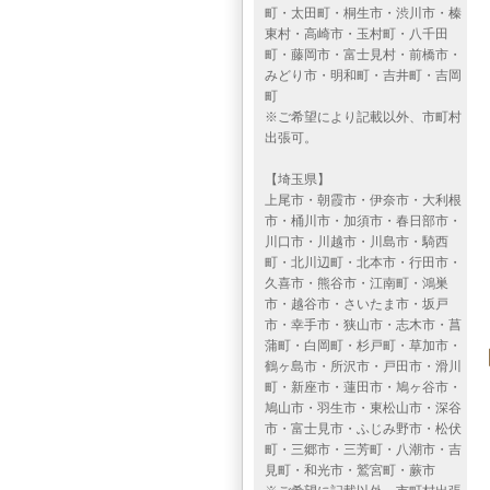
町・太田町・桐生市・渋川市・榛
東村・高崎市・玉村町・八千田
町・藤岡市・富士見村・前橋市・
みどり市・明和町・吉井町・吉岡
町
※ご希望により記載以外、市町村
出張可。
【埼玉県】
上尾市・朝霞市・伊奈市・大利根
市・桶川市・加須市・春日部市・
川口市・川越市・川島市・騎西
町・北川辺町・北本市・行田市・
久喜市・熊谷市・江南町・鴻巣
市・越谷市・さいたま市・坂戸
市・幸手市・狭山市・志木市・菖
蒲町・白岡町・杉戸町・草加市・
鶴ヶ島市・所沢市・戸田市・滑川
町・新座市・蓮田市・鳩ヶ谷市・
鳩山市・羽生市・東松山市・深谷
市・富士見市・ふじみ野市・松伏
町・三郷市・三芳町・八潮市・吉
見町・和光市・鷲宮町・蕨市