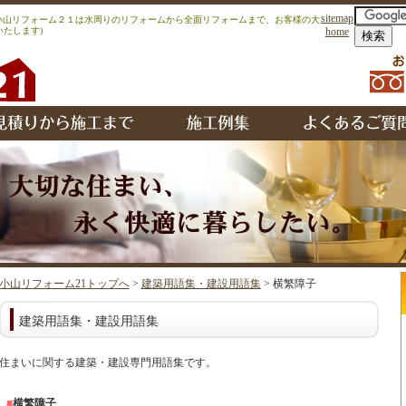
sitemap
｜小山リフォーム２１は水周りのリフォームから全面リフォームまで、お客様の大
たします)
home
小山リフォーム21トップへ
>
建築用語集・建設用語集
> 横繁障子
建築用語集・建設用語集
住まいに関する建築・建設専門用語集です。
■
横繁障子