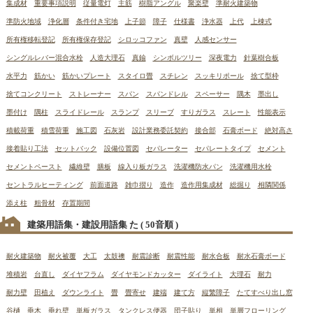
集成材
重要事項説明
従量電灯
主筋
樹脂アングル
聚楽壁
準耐火建築物
準防火地域
浄化層
条件付き宅地
上子節
障子
仕様書
浄水器
上代
上棟式
所有権移転登記
所有権保存登記
シロッコファン
真壁
人感センサー
シングルレバー混合水栓
人造大理石
真鍮
シンボルツリー
深夜電力
針葉樹合板
水平力
筋かい
筋かいプレート
スタイロ畳
スチレン
スッキリポール
捨て型枠
捨てコンクリート
ストレーナー
スパン
スパンドレル
スペーサー
隅木
墨出し
墨付け
隅柱
スライドレール
スランプ
スリーブ
すりガラス
スレート
性能表示
積載荷重
積雪荷重
施工図
石灰岩
設計業務委託契約
接合部
石膏ボード
絶対高さ
接着貼り工法
セットバック
設備位置図
セパレーター
セパレートタイプ
セメント
セメントペースト
繊維壁
膳板
線入り板ガラス
洗濯機防水パン
洗濯機用水栓
セントラルヒーティング
前面道路
雑巾摺り
造作
造作用集成材
総掘り
相隣関係
添え柱
粗骨材
存置期間
建築用語集・建設用語集 た
( 50音順 )
耐火建築物
耐火被覆
大工
太鼓襖
耐震診断
耐震性能
耐水合板
耐水石膏ボード
堆積岩
台直し
ダイヤフラム
ダイヤモンドカッター
ダイライト
大理石
耐力
耐力壁
田植え
ダウンライト
畳
畳寄せ
建端
建て方
縦繁障子
たてすべり出し窓
谷樋
垂木
垂れ壁
単板ガラス
タンクレス便器
団子貼り
単相
単層フローリング