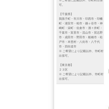
※ご希望に記載以外、市町村出張
可。
【千葉県】
我孫子町・市川市・印西市・印幡
町・浦安市・柏市・鎌ヶ谷市・神
崎町・栄町・佐倉市・酒々井町・
千葉市・富里市・流山市・習志野
市・成田市・野田市・船橋市・松
戸市・本埜村・八街市・八千代
市・四街道市
※ ご希望により記載以外、市町村
出張可。
【東京都】
２３区
※ ご希望により記載以外、市町村
出張可。