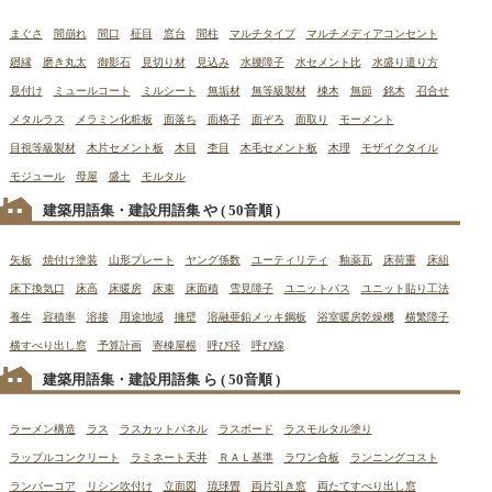
まぐさ
間崩れ
間口
柾目
窓台
間柱
マルチタイプ
マルチメディアコンセント
廻縁
磨き丸太
御影石
見切り材
見込み
水腰障子
水セメント比
水盛り遣り方
見付け
ミュールコート
ミルシート
無垢材
無等級製材
棟木
無節
銘木
召合せ
メタルラス
メラミン化粧板
面落ち
面格子
面ぞろ
面取り
モーメント
目視等級製材
木片セメント板
木目
杢目
木毛セメント板
木理
モザイクタイル
モジュール
母屋
盛土
モルタル
建築用語集・建設用語集 や
( 50音順 )
矢板
焼付け塗装
山形プレート
ヤング係数
ユーティリティ
釉薬瓦
床荷重
床組
床下換気口
床高
床暖房
床束
床面積
雪見障子
ユニットバス
ユニット貼り工法
養生
容積率
溶接
用途地域
擁壁
溶融亜鉛メッキ鋼板
浴室暖房乾燥機
横繁障子
横すべり出し窓
予算計画
寄棟屋根
呼び径
呼び線
建築用語集・建設用語集 ら
( 50音順 )
ラーメン構造
ラス
ラスカットパネル
ラスボード
ラスモルタル塗り
ラップルコンクリート
ラミネート天井
ＲＡＬ基準
ラワン合板
ランニングコスト
ランバーコア
リシン吹付け
立面図
琉球畳
両片引き窓
両たてすべり出し窓