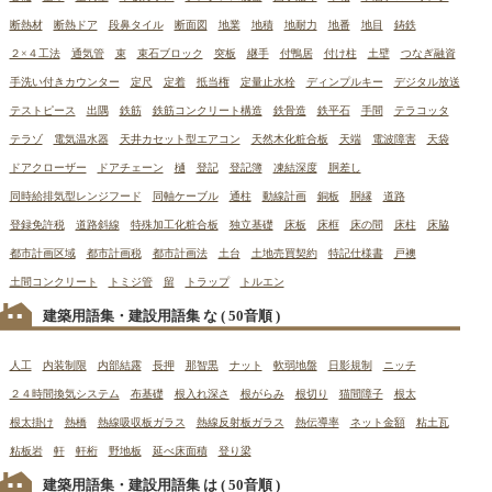
断熱材
断熱ドア
段鼻タイル
断面図
地業
地積
地耐力
地番
地目
鋳鉄
２×４工法
通気管
束
束石ブロック
突板
継手
付鴨居
付け柱
土壁
つなぎ融資
手洗い付きカウンター
定尺
定着
抵当権
定量止水栓
ディンプルキー
デジタル放送
テストピース
出隅
鉄筋
鉄筋コンクリート構造
鉄骨造
鉄平石
手間
テラコッタ
テラゾ
電気温水器
天井カセット型エアコン
天然木化粧合板
天端
電波障害
天袋
ドアクローザー
ドアチェーン
樋
登記
登記簿
凍結深度
胴差し
同時給排気型レンジフード
同軸ケーブル
通柱
動線計画
銅板
胴縁
道路
登録免許税
道路斜線
特殊加工化粧合板
独立基礎
床板
床框
床の間
床柱
床脇
都市計画区域
都市計画税
都市計画法
土台
土地売買契約
特記仕様書
戸襖
土間コンクリート
トミジ管
留
トラップ
トルエン
建築用語集・建設用語集 な
( 50音順 )
人工
内装制限
内部結露
長押
那智黒
ナット
軟弱地盤
日影規制
ニッチ
２４時間換気システム
布基礎
根入れ深さ
根がらみ
根切り
猫間障子
根太
根太掛け
熱橋
熱線吸収板ガラス
熱線反射板ガラス
熱伝導率
ネット金額
粘土瓦
粘板岩
軒
軒桁
野地板
延べ床面積
登り梁
建築用語集・建設用語集 は
( 50音順 )