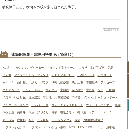
横繁障子とは、横向きの桟が多く組まれた障子。
建築用語集・建設用語集 あ
( 50音順 )
RC造
ＩＨクッキングヒーター
アイランド型キッチン
上り框
上げ下げ窓
足場
足元灯
アスファルトルーフィング
アセトアルデヒド
圧着貼り工法
アプローチ
雨押さえ
雨仕舞い
網入りガラス
洗落し式便器
洗い工事
荒組障子
アルコープ
合わせガラス
アンカーボルト
あんこう
安山岩
異形鉄筋
意匠図
板目
一般図
犬走り
いぶし瓦
違法建築
芋目地
入母屋屋根
印紙税
インシュレーションボード
インターロッキング
インバート枡
ウォークインクロゼット
ウォーターハンマー
薄縁
内倒し窓
内断熱
内法
浮づくり
海砂
埋込み定木
売り主
エアコン
ＡＬＣ
衛生放送
液状化
ＳＫ
ＳＶ規格
エチルベンゼン
Ｎ値
Ｎ値簡易計算法
エフロレッセンス
エプロン
エマルション塗料
MDF
LED
LGS
エルボ
縁甲板