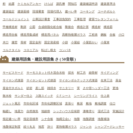
桁
結露
ケミカルアンカー
けらば
源氏襖
間知石
建築確認申請
建築基準法
建築協定
建築面積
現場審査
現場代理人
建ぺい率
コーキング
コーチボルト
コールドジョイント
公庫設計審査
工事請負契約
工事監理
硬質ウレタンフォーム
甲種構造材
剛床
公図
合成樹脂化粧合板
剛接合
構造計算
構造材
構造図
構造用合板
構造用集成材
構造用パネル
高断熱複層ガラス
工程表
鋼板
合板
小口
木口
腰窓
骨材
固定金利
固定資産税
小節
小屋組
小屋筋かい
小屋束
コルクタイル
コロニアル
転ばし根太
コンパネ
建築用語集・建設用語集 さ
( 50音順 )
サービスヤード
サーモスタット付き混合水栓
採光
材工共
細骨材
サイディング
サイホン式便器
サイホンゼット式便器
サイホンボルテックス式便器
在来工法
座金
座金付きボルト
砂岩
差し筋
雑排水
サニタリー
実
さや管ヘッダー工法
更地
散水栓
サンダー仕上
３路スイッチ
ＣＦシート
シーリングライト
仕上表
ジェット風呂
市街化区域
市街化調整区域
直張り
敷居
敷地
敷地調査
仕口
軸廻し
地震力
自然換気
地鎮祭
シックハウス症候群
漆喰塗り
湿式工法
実施設計
指定建ぺい率
指定容積率
シナ合板
地縄立会い
地盤
地盤調査
地盤補強
地盤保証制度
絞り丸太
地窓
決り
遮熱複層ガラス
ジャンカ
シャンプードレッサー