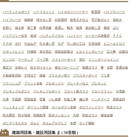
パーティクルボード
ハーフユニット
ハイカロリーバーナー
配置図
パイプスペース
バイブレータ
端柄材
掃き出し窓
白熱電球
刷毛引き仕上
羽子板ボルト
箱抜き
柱割り
端太角
旗丁番
白華現象
鼻隠し
幅木
破風
嵌め殺し窓
腹筋
ばり
バリアフリー住宅
梁成
パンチングメタル
パントリー
ヒーター式床暖房
ＰＴＣ
ＰＰＭ
火打
引込み戸
引き違い窓
引戸
引っ掛け工法
引張強度
ビニールクロス
ピポットヒンジ
評価額
表示登記
表面波探査法
ビルトインガレージ
広小舞
品確法
ピンコロ
フーチング
フープ筋
ファイバーボード
負圧
フィンガージョイント
風圧力
歩掛かり
吹き付けタイル
複合フローリング
複層ガラス
襖
伏図
普通合板
不動産取得税
不同沈下
踏板
プラスター塗り
プラスターボード
プラ束
フラッシュ戸
プリント合板
プルボックス
プレーナー仕上
プレカット
フレキシブルダクト
フレキシブルボード
フロート板ガラス
プロペラファン
分電盤
分筆
平面図
壁面後退
壁量
べた基礎
別途工事
偏心率
ベンチマーク
変動金利
ベントキャップ
ボーリング調査
ホールダウン金物
ボウウインドウー
防音ガラス
防火構造
防火地域
防蟻処理
防水コンセント
方杖
防犯ガラス
補強金物
ポリマーモルタル
ボルト
ホルムアルデヒド
本畳
ボンデ鋼板
建築用語集・建設用語集 ま
( 50音順 )