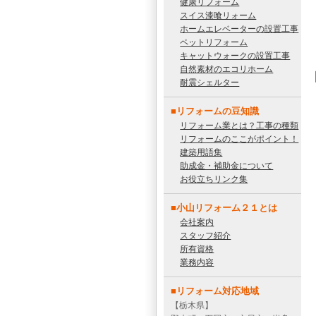
健康リフォーム
スイス漆喰リォーム
ホームエレベーターの設置工事
ペットリフォーム
キャットウォークの設置工事
自然素材のエコリホーム
耐震シェルター
■リフォームの豆知識
リフォーム業とは？工事の種類
リフォームのここがポイント！
建築用語集
助成金・補助金について
お役立ちリンク集
■小山リフォーム２１とは
会社案内
スタッフ紹介
所有資格
業務内容
■リフォーム対応地域
【栃木県】