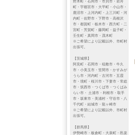
野木町・石岡市・市貝市・岩舟
町・宇都宮市・大平町・小山市・
鹿沼市・上河内町・上三川町・河
内町・佐野市・下野市・高根沢
市・都賀町・栃木市・西方町・二
宮町・芳賀町・藤岡町・益子町・
壬生町・真岡市・茂木町
※ご希望により記載以外、市町村
出張可。
【茨城県】
阿見町・石岡市・稲敷市・牛久
市・小美玉市・笠間市・かすみが
うら市・河内町・古河市・五霞
市・境町・桜川市・下妻市・常総
市・筑西市・つくば市・つくばみ
らい市・ 土浦市・利根市・取手
市・坂東市・美浦村・守谷市・八
千代町・結城市・龍ヶ崎市
※ご希望により記載以外、市町村
出張可。
【群馬県】
伊勢崎市・板倉町・大泉町・邑楽