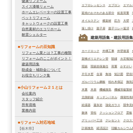
健康リフォーム
エフロレッセンス
エプロン
エマル
スイス漆喰リォーム
ホームエレベーターの設置工事
延焼のおそれのある部分
鉛直荷重
ペットリフォーム
オイルステン
横架材
応力
大壁
キャットウォークの設置工事
落し掛け
親子扉
親子リレー返済
自然素材のエコリホーム
耐震シェルター
建築用語集・建設用語集
■リフォームの豆知識
カードロック
外構工事
外壁後退
リフォーム業とは？工事の種類
リフォームのここがポイント！
架橋ポリエチレン管
額縁
火災報知
建築用語集
瑕疵
瑕疵担保責任
荷重
かすがい
助成金・補助金について
片引き窓
合筆
角地
矩計図
壁倍
お役立ちリンク集
ガルバリウム鋼板
枯れ木保証
換気
■小山リフォーム２１とは
木裏
木表
機械換気
機械等級製材
会社案内
北側斜線
キッチンパネル
揮発性有
スタッフ紹介
所有資格
給湯器
凝灰岩
強化ガラス
競争見
業務内容
躯体
管柱
クッションフロア
雲板
グリッパー工法
クレセント
クロス
■リフォーム対応地域
【栃木県】
計画換気
経済設計
珪酸カルシウム