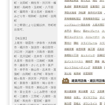
地盤保証制度
絞り丸太
地窓
決り
町・太田町・桐生市・渋川市・榛
集成材
重要事項説明
従量電灯
主
東村・高崎市・玉村町・八千田
町・藤岡市・富士見村・前橋市・
準防火地域
浄化層
条件付き宅地
みどり市・明和町・吉井町・吉岡
所有権移転登記
所有権保存登記
シ
町
※ご希望により記載以外、市町村
シングルレバー混合水栓
人造大理石
出張可。
水平力
筋かい
筋かいプレート
ス
捨てコンクリート
ストレーナー
ス
【埼玉県】
上尾市・朝霞市・伊奈市・大利根
墨付け
隅柱
スライドレール
スラ
市・桶川市・加須市・春日部市・
積載荷重
積雪荷重
施工図
石灰岩
川口市・川越市・川島市・騎西
接着貼り工法
セットバック
設備位
町・北川辺町・北本市・行田市・
久喜市・熊谷市・江南町・鴻巣
セメントペースト
繊維壁
膳板
線
市・越谷市・さいたま市・坂戸
セントラルヒーティング
前面道路
市・幸手市・狭山市・志木市・菖
添え柱
粗骨材
存置期間
蒲町・白岡町・杉戸町・草加市・
鶴ヶ島市・所沢市・戸田市・滑川
建築用語集・建設用語集
町・新座市・蓮田市・鳩ヶ谷市・
鳩山市・羽生市・東松山市・深谷
耐火建築物
耐火被覆
大工
太鼓襖
市・富士見市・ふじみ野市・松伏
町・三郷市・三芳町・八潮市・吉
堆積岩
台直し
ダイヤフラム
ダイ
見町・和光市・鷲宮町・蕨市
耐力壁
田植え
ダウンライト
畳