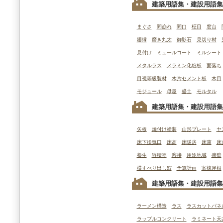
建築用語集・建設用語集
まぐさ
間崩れ
間口
柾目
窓台
廻縁
磨き丸太
御影石
見切り材
見付け
ミュールコート
ミルシート
メタルラス
メラミン化粧板
面落ち
目視等級製材
木片セメント板
木目
モジュール
母屋
盛土
モルタル
建築用語集・建設用語集
矢板
焼付け塗装
山形プレート
ヤ
床下換気口
床高
床暖房
床束
床
養生
容積率
溶接
用途地域
擁壁
横すべり出し窓
予算計画
寄棟屋根
建築用語集・建設用語集
ラーメン構造
ラス
ラスカットパネ
ラップルコンクリート
ラミネート天