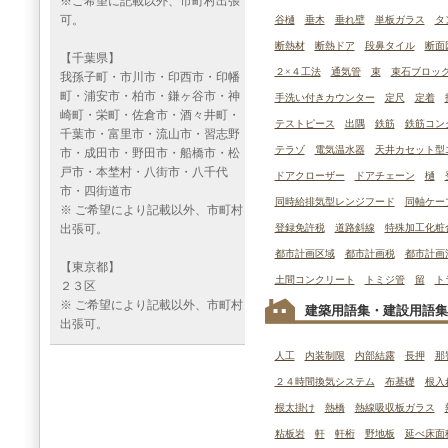
※ご希望に記載以外、市町村出張
可。
谷樋
垂木
垂れ壁
単板ガラス
タ
断熱材
断熱ドア
段鼻タイル
断面
【千葉県】
２×４工法
通気管
束
束石ブロッ
我孫子町・市川市・印西市・印幡
町・浦安市・柏市・鎌ヶ谷市・神
手洗い付きカウンター
定尺
定着
崎町・栄町・佐倉市・酒々井町・
テストピース
出隅
鉄筋
鉄筋コン
千葉市・富里市・流山市・習志野
テラゾ
電気温水器
天井カセット型
市・成田市・野田市・船橋市・松
戸市・本埜村・八街市・八千代
ドアクローザー
ドアチェーン
樋
市・四街道市
同時給排気型レンジフード
同軸ケー
※ ご希望により記載以外、市町村
出張可。
登録免許税
道路斜線
特殊加工化粧
都市計画区域
都市計画税
都市計画
【東京都】
土間コンクリート
トミジ管
留
ト
２３区
※ ご希望により記載以外、市町村
建築用語集・建設用語集
出張可。
人工
内装制限
内部結露
長押
那
２４時間換気システム
布基礎
根入
根太掛け
熱橋
熱線吸収板ガラス
粘板岩
軒
軒桁
野地板
延べ床面