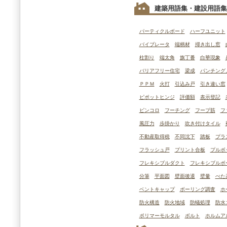
建築用語集・建設用語集
パーティクルボード
ハーフユニット
バイブレータ
端柄材
掃き出し窓
柱割り
端太角
旗丁番
白華現象
バリアフリー住宅
梁成
パンチング
ＰＰＭ
火打
引込み戸
引き違い窓
ピポットヒンジ
評価額
表示登記
ピンコロ
フーチング
フープ筋
フ
風圧力
歩掛かり
吹き付けタイル
不動産取得税
不同沈下
踏板
プラ
フラッシュ戸
プリント合板
プルボ
フレキシブルダクト
フレキシブルボ
分筆
平面図
壁面後退
壁量
べた
ベントキャップ
ボーリング調査
ホ
防火構造
防火地域
防蟻処理
防水
ポリマーモルタル
ボルト
ホルムア