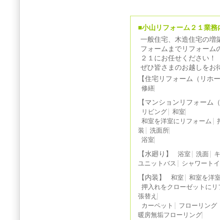
■小山リフォーム２１業務
一般住宅、木造住宅の増
フォームまでリフォーム
２１にお任せください！
ぜひ皆さまのお越しをお
【住宅リフォーム（リホ
修繕
【マンションリフォーム
リビング
和室
和室を洋室にリフォーム
装
洗面所
浴室
【水廻り】
浴室
洗面
ユニットバス
シャワート
【内装】
和室
和室を洋
押入れをクローゼットにリ
張替え
カーペット
フローリング
暖房無垢フローリング