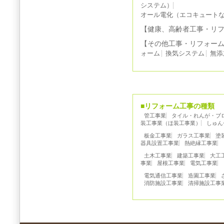
システム）
オール電化（エコキュート
【健康、高齢者工事・リ
【その他工事・リフォー
ォーム
換気システム
無添
■リフォーム工事の種類
管工事業
タイル・れんが・ブ
装工事業（ほ装工事業）
しゅん
板金工事業
ガラス工事業
塗
器具設置工事業
熱絶縁工事業
土木工事業
建築工事業
大工
事業
屋根工事業
電気工事業
電気通信工事業
造園工事業
消防施設工事業
清掃施設工事