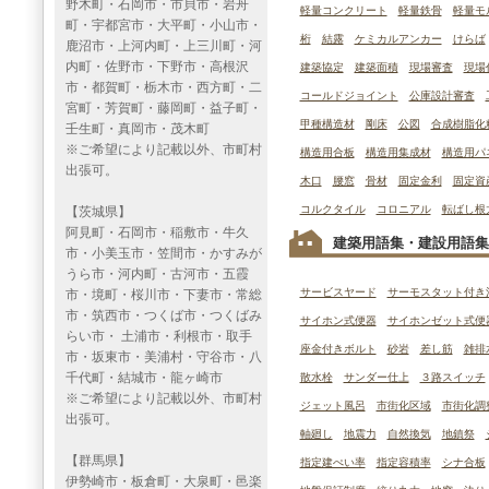
野木町・石岡市・市貝市・岩舟
軽量コンクリート
軽量鉄骨
軽量モ
町・宇都宮市・大平町・小山市・
桁
結露
ケミカルアンカー
けらば
鹿沼市・上河内町・上三川町・河
内町・佐野市・下野市・高根沢
建築協定
建築面積
現場審査
現場
市・都賀町・栃木市・西方町・二
コールドジョイント
公庫設計審査
宮町・芳賀町・藤岡町・益子町・
甲種構造材
剛床
公図
合成樹脂化
壬生町・真岡市・茂木町
※ご希望により記載以外、市町村
構造用合板
構造用集成材
構造用パ
出張可。
木口
腰窓
骨材
固定金利
固定資
コルクタイル
コロニアル
転ばし根
【茨城県】
阿見町・石岡市・稲敷市・牛久
建築用語集・建設用語集
市・小美玉市・笠間市・かすみが
うら市・河内町・古河市・五霞
サービスヤード
サーモスタット付き
市・境町・桜川市・下妻市・常総
市・筑西市・つくば市・つくばみ
サイホン式便器
サイホンゼット式便
らい市・ 土浦市・利根市・取手
座金付きボルト
砂岩
差し筋
雑排
市・坂東市・美浦村・守谷市・八
千代町・結城市・龍ヶ崎市
散水栓
サンダー仕上
３路スイッチ
※ご希望により記載以外、市町村
ジェット風呂
市街化区域
市街化調
出張可。
軸廻し
地震力
自然換気
地鎮祭
【群馬県】
指定建ぺい率
指定容積率
シナ合板
伊勢崎市・板倉町・大泉町・邑楽