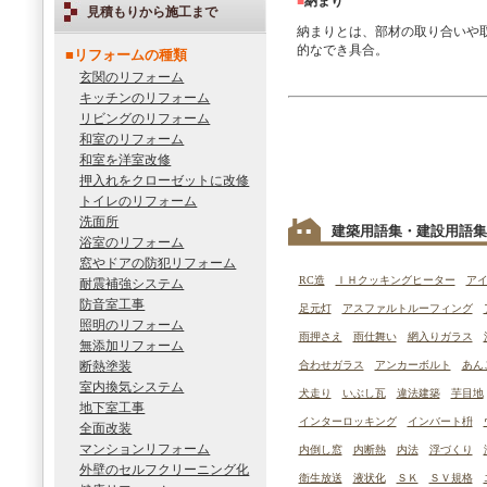
■
納まり
見積もりから施工まで
納まりとは、部材の取り合いや
的なでき具合。
■リフォームの種類
玄関のリフォーム
キッチンのリフォーム
リビングのリフォーム
和室のリフォーム
和室を洋室改修
押入れをクローゼットに改修
トイレのリフォーム
洗面所
建築用語集・建設用語集
浴室のリフォーム
窓やドアの防犯リフォーム
RC造
ＩＨクッキングヒーター
ア
耐震補強システム
防音室工事
足元灯
アスファルトルーフィング
照明のリフォーム
雨押さえ
雨仕舞い
網入りガラス
無添加リフォーム
断熱塗装
合わせガラス
アンカーボルト
あん
室内換気システム
犬走り
いぶし瓦
違法建築
芋目地
地下室工事
インターロッキング
インバート枡
全面改装
マンションリフォーム
内倒し窓
内断熱
内法
浮づくり
外壁のセルフクリーニング化
衛生放送
液状化
ＳＫ
ＳＶ規格