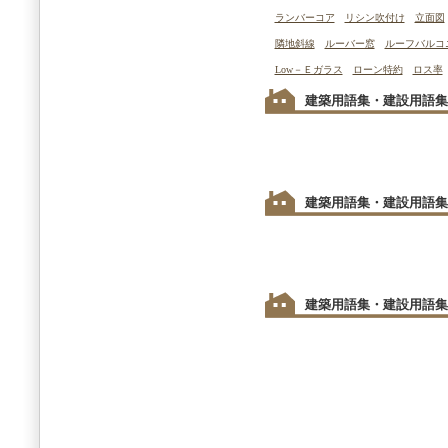
ランバーコア
リシン吹付け
立面図
隣地斜線
ルーバー窓
ルーフバルコ
Low－Ｅガラス
ローン特約
ロス率
建築用語集・建設用語集
建築用語集・建設用語集
建築用語集・建設用語集