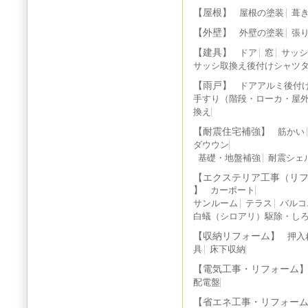
【屋根】
屋根の塗装
葺
【外壁】
外壁の塗装
張
【建具】
ドア
窓
サッ
サッシ取換え後付けシャツ
【雨戸】
ドアアルミ後付
手すり（階段・ローカ・屋
換え
【耐震住宅補強】
筋かい
ダウウン
基礎・地盤補強
耐震シェ
【エクステリア工事（リ
】
カーポート
サンルーム
テラス
バルコ
白蟻（シロアリ）駆除・しろ
【収納リフォーム】
押入
具
床下収納
【電気工事・リフォーム
配電盤
【省エネ工事・リフォー