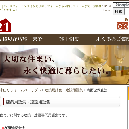
sitemap
)｜｜小山リフォーム２１は水周りのリフォームから全面リフォームまで、お客様
をいたします)
home
小山リフォーム21トップへ
>
建築用語集・建設用語集
> 表面波探査法
建築用語集・建設用語集
住まいに関する建築・建設専門用語集です。
■
表面波探査法