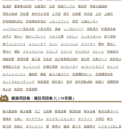
集成材
重要事項説明
従量電灯
主筋
樹脂アングル
聚楽壁
準耐火建築物
準防火地域
浄化層
条件付き宅地
上子節
障子
仕様書
浄水器
上代
上棟式
所有権移転登記
所有権保存登記
シロッコファン
真壁
人感センサー
シングルレバー混合水栓
人造大理石
真鍮
シンボルツリー
深夜電力
針葉樹合板
水平力
筋かい
筋かいプレート
スタイロ畳
スチレン
スッキリポール
捨て型枠
捨てコンクリート
ストレーナー
スパン
スパンドレル
スペーサー
隅木
墨出し
墨付け
隅柱
スライドレール
スランプ
スリーブ
すりガラス
スレート
性能表示
積載荷重
積雪荷重
施工図
石灰岩
設計業務委託契約
接合部
石膏ボード
絶対高さ
接着貼り工法
セットバック
設備位置図
セパレーター
セパレートタイプ
セメント
セメントペースト
繊維壁
膳板
線入り板ガラス
洗濯機防水パン
洗濯機用水栓
セントラルヒーティング
前面道路
雑巾摺り
造作
造作用集成材
総掘り
相隣関係
添え柱
粗骨材
存置期間
建築用語集・建設用語集 た
( 50音順 )
耐火建築物
耐火被覆
大工
太鼓襖
耐震診断
耐震性能
耐水合板
耐水石膏ボード
堆積岩
台直し
ダイヤフラム
ダイヤモンドカッター
ダイライト
大理石
耐力
耐力壁
田植え
ダウンライト
畳
畳寄せ
建端
建て方
縦繁障子
たてすべり出し窓