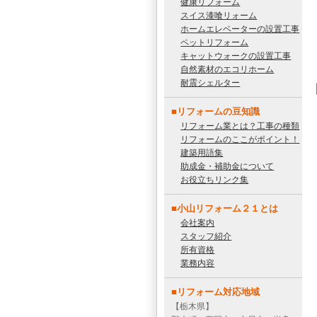
健康リフォーム
スイス漆喰リォーム
ホームエレベーターの設置工事
ペットリフォーム
キャットウォークの設置工事
自然素材のエコリホーム
耐震シェルター
■リフォームの豆知識
リフォーム業とは？工事の種類
リフォームのここがポイント！
建築用語集
助成金・補助金について
お役立ちリンク集
■小山リフォーム２１とは
会社案内
スタッフ紹介
所有資格
業務内容
■リフォーム対応地域
【栃木県】