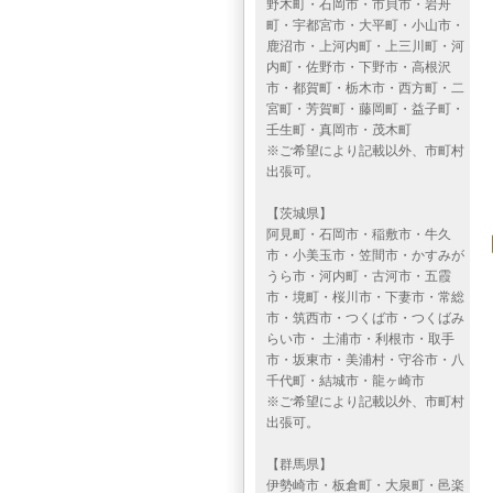
野木町・石岡市・市貝市・岩舟
町・宇都宮市・大平町・小山市・
鹿沼市・上河内町・上三川町・河
内町・佐野市・下野市・高根沢
市・都賀町・栃木市・西方町・二
宮町・芳賀町・藤岡町・益子町・
壬生町・真岡市・茂木町
※ご希望により記載以外、市町村
出張可。
【茨城県】
阿見町・石岡市・稲敷市・牛久
市・小美玉市・笠間市・かすみが
うら市・河内町・古河市・五霞
市・境町・桜川市・下妻市・常総
市・筑西市・つくば市・つくばみ
らい市・ 土浦市・利根市・取手
市・坂東市・美浦村・守谷市・八
千代町・結城市・龍ヶ崎市
※ご希望により記載以外、市町村
出張可。
【群馬県】
伊勢崎市・板倉町・大泉町・邑楽