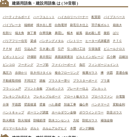
建築用語集・建設用語集 は
( 50音順 )
パーティクルボード
ハーフユニット
ハイカロリーバーナー
配置図
パイプスペース
バイブレータ
端柄材
掃き出し窓
白熱電球
刷毛引き仕上
羽子板ボルト
箱抜き
柱割り
端太角
旗丁番
白華現象
鼻隠し
幅木
破風
嵌め殺し窓
腹筋
ばり
バリアフリー住宅
梁成
パンチングメタル
パントリー
ヒーター式床暖房
ＰＴＣ
ＰＰＭ
火打
引込み戸
引き違い窓
引戸
引っ掛け工法
引張強度
ビニールクロス
ピポットヒンジ
評価額
表示登記
表面波探査法
ビルトインガレージ
広小舞
品確法
ピンコロ
フーチング
フープ筋
ファイバーボード
負圧
フィンガージョイント
風圧力
歩掛かり
吹き付けタイル
複合フローリング
複層ガラス
襖
伏図
普通合板
不動産取得税
不同沈下
踏板
プラスター塗り
プラスターボード
プラ束
フラッシュ戸
プリント合板
プルボックス
プレーナー仕上
プレカット
フレキシブルダクト
フレキシブルボード
フロート板ガラス
プロペラファン
分電盤
分筆
平面図
壁面後退
壁量
べた基礎
別途工事
偏心率
ベンチマーク
変動金利
ベントキャップ
ボーリング調査
ホールダウン金物
ボウウインドウー
防音ガラス
防火構造
防火地域
防蟻処理
防水コンセント
方杖
防犯ガラス
補強金物
ポリマーモルタル
ボルト
ホルムアルデヒド
本畳
ボンデ鋼板