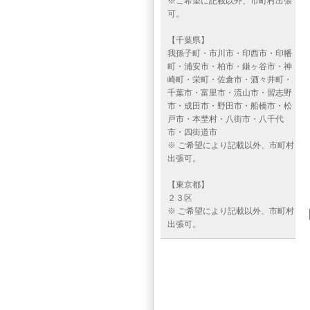
※ご希望に記載以外、市町村出張
可。
【千葉県】
我孫子町・市川市・印西市・印幡
町・浦安市・柏市・鎌ヶ谷市・神
崎町・栄町・佐倉市・酒々井町・
千葉市・富里市・流山市・習志野
市・成田市・野田市・船橋市・松
戸市・本埜村・八街市・八千代
市・四街道市
※ ご希望により記載以外、市町村
出張可。
【東京都】
２３区
※ ご希望により記載以外、市町村
出張可。