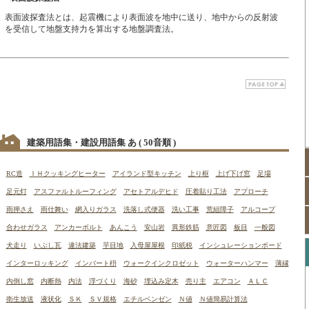
表面波探査法とは、起震機により表面波を地中に送り、地中からの反射波
を受信して地盤支持力を算出する地盤調査法。
建築用語集・建設用語集 あ
( 50音順 )
RC造
ＩＨクッキングヒーター
アイランド型キッチン
上り框
上げ下げ窓
足場
足元灯
アスファルトルーフィング
アセトアルデヒド
圧着貼り工法
アプローチ
雨押さえ
雨仕舞い
網入りガラス
洗落し式便器
洗い工事
荒組障子
アルコープ
合わせガラス
アンカーボルト
あんこう
安山岩
異形鉄筋
意匠図
板目
一般図
犬走り
いぶし瓦
違法建築
芋目地
入母屋屋根
印紙税
インシュレーションボード
インターロッキング
インバート枡
ウォークインクロゼット
ウォーターハンマー
薄縁
内倒し窓
内断熱
内法
浮づくり
海砂
埋込み定木
売り主
エアコン
ＡＬＣ
衛生放送
液状化
ＳＫ
ＳＶ規格
エチルベンゼン
Ｎ値
Ｎ値簡易計算法