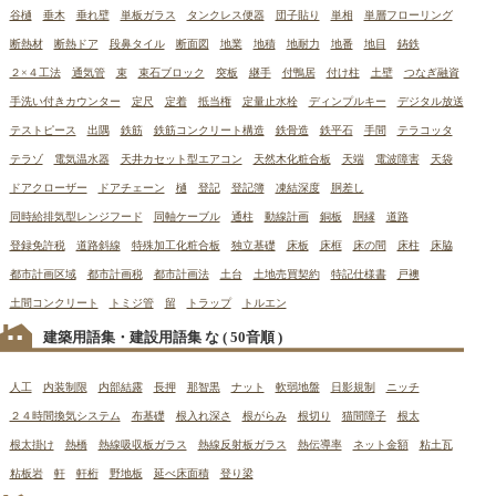
谷樋
垂木
垂れ壁
単板ガラス
タンクレス便器
団子貼り
単相
単層フローリング
断熱材
断熱ドア
段鼻タイル
断面図
地業
地積
地耐力
地番
地目
鋳鉄
２×４工法
通気管
束
束石ブロック
突板
継手
付鴨居
付け柱
土壁
つなぎ融資
手洗い付きカウンター
定尺
定着
抵当権
定量止水栓
ディンプルキー
デジタル放送
テストピース
出隅
鉄筋
鉄筋コンクリート構造
鉄骨造
鉄平石
手間
テラコッタ
テラゾ
電気温水器
天井カセット型エアコン
天然木化粧合板
天端
電波障害
天袋
ドアクローザー
ドアチェーン
樋
登記
登記簿
凍結深度
胴差し
同時給排気型レンジフード
同軸ケーブル
通柱
動線計画
銅板
胴縁
道路
登録免許税
道路斜線
特殊加工化粧合板
独立基礎
床板
床框
床の間
床柱
床脇
都市計画区域
都市計画税
都市計画法
土台
土地売買契約
特記仕様書
戸襖
土間コンクリート
トミジ管
留
トラップ
トルエン
建築用語集・建設用語集 な
( 50音順 )
人工
内装制限
内部結露
長押
那智黒
ナット
軟弱地盤
日影規制
ニッチ
２４時間換気システム
布基礎
根入れ深さ
根がらみ
根切り
猫間障子
根太
根太掛け
熱橋
熱線吸収板ガラス
熱線反射板ガラス
熱伝導率
ネット金額
粘土瓦
粘板岩
軒
軒桁
野地板
延べ床面積
登り梁