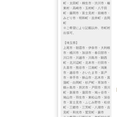
町・太田町・桐生市・渋川市・榛
東村・高崎市・玉村町・八千田
町・藤岡市・富士見村・前橋市・
みどり市・明和町・吉井町・吉岡
町
※ご希望により記載以外、市町村
出張可。
【埼玉県】
上尾市・朝霞市・伊奈市・大利根
市・桶川市・加須市・春日部市・
川口市・川越市・川島市・騎西
町・北川辺町・北本市・行田市・
久喜市・熊谷市・江南町・鴻巣
市・越谷市・さいたま市・坂戸
市・幸手市・狭山市・志木市・菖
蒲町・白岡町・杉戸町・草加市・
鶴ヶ島市・所沢市・戸田市・滑川
町・新座市・蓮田市・鳩ヶ谷市・
鳩山市・羽生市・東松山市・深谷
市・富士見市・ふじみ野市・松伏
町・三郷市・三芳町・八潮市・吉
見町・和光市・鷲宮町・蕨市