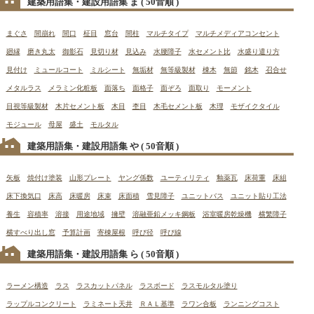
建築用語集・建設用語集 ま
( 50音順 )
まぐさ
間崩れ
間口
柾目
窓台
間柱
マルチタイプ
マルチメディアコンセント
廻縁
磨き丸太
御影石
見切り材
見込み
水腰障子
水セメント比
水盛り遣り方
見付け
ミュールコート
ミルシート
無垢材
無等級製材
棟木
無節
銘木
召合せ
メタルラス
メラミン化粧板
面落ち
面格子
面ぞろ
面取り
モーメント
目視等級製材
木片セメント板
木目
杢目
木毛セメント板
木理
モザイクタイル
モジュール
母屋
盛土
モルタル
建築用語集・建設用語集 や
( 50音順 )
矢板
焼付け塗装
山形プレート
ヤング係数
ユーティリティ
釉薬瓦
床荷重
床組
床下換気口
床高
床暖房
床束
床面積
雪見障子
ユニットバス
ユニット貼り工法
養生
容積率
溶接
用途地域
擁壁
溶融亜鉛メッキ鋼板
浴室暖房乾燥機
横繁障子
横すべり出し窓
予算計画
寄棟屋根
呼び径
呼び線
建築用語集・建設用語集 ら
( 50音順 )
ラーメン構造
ラス
ラスカットパネル
ラスボード
ラスモルタル塗り
ラップルコンクリート
ラミネート天井
ＲＡＬ基準
ラワン合板
ランニングコスト