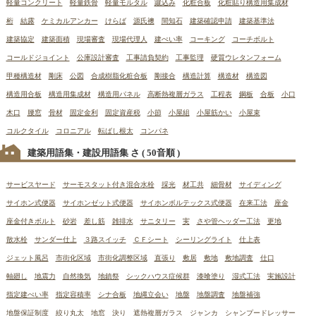
軽量コンクリート
軽量鉄骨
軽量モルタル
蹴込み
化粧合板
化粧貼り構造用集成材
桁
結露
ケミカルアンカー
けらば
源氏襖
間知石
建築確認申請
建築基準法
建築協定
建築面積
現場審査
現場代理人
建ぺい率
コーキング
コーチボルト
コールドジョイント
公庫設計審査
工事請負契約
工事監理
硬質ウレタンフォーム
甲種構造材
剛床
公図
合成樹脂化粧合板
剛接合
構造計算
構造材
構造図
構造用合板
構造用集成材
構造用パネル
高断熱複層ガラス
工程表
鋼板
合板
小口
木口
腰窓
骨材
固定金利
固定資産税
小節
小屋組
小屋筋かい
小屋束
コルクタイル
コロニアル
転ばし根太
コンパネ
建築用語集・建設用語集 さ
( 50音順 )
サービスヤード
サーモスタット付き混合水栓
採光
材工共
細骨材
サイディング
サイホン式便器
サイホンゼット式便器
サイホンボルテックス式便器
在来工法
座金
座金付きボルト
砂岩
差し筋
雑排水
サニタリー
実
さや管ヘッダー工法
更地
散水栓
サンダー仕上
３路スイッチ
ＣＦシート
シーリングライト
仕上表
ジェット風呂
市街化区域
市街化調整区域
直張り
敷居
敷地
敷地調査
仕口
軸廻し
地震力
自然換気
地鎮祭
シックハウス症候群
漆喰塗り
湿式工法
実施設計
指定建ぺい率
指定容積率
シナ合板
地縄立会い
地盤
地盤調査
地盤補強
地盤保証制度
絞り丸太
地窓
決り
遮熱複層ガラス
ジャンカ
シャンプードレッサー