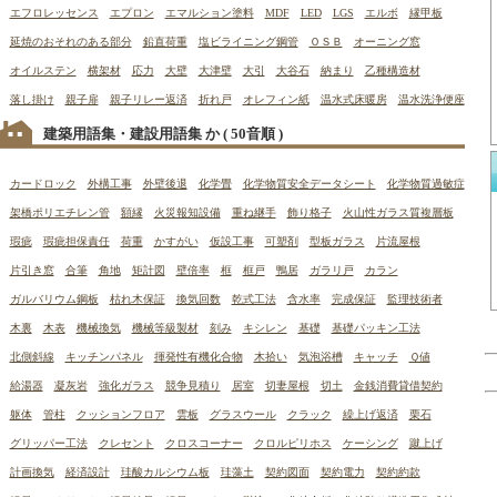
エフロレッセンス
エプロン
エマルション塗料
MDF
LED
LGS
エルボ
縁甲板
延焼のおそれのある部分
鉛直荷重
塩ビライニング鋼管
ＯＳＢ
オーニング窓
オイルステン
横架材
応力
大壁
大津壁
大引
大谷石
納まり
乙種構造材
落し掛け
親子扉
親子リレー返済
折れ戸
オレフィン紙
温水式床暖房
温水洗浄便座
建築用語集・建設用語集 か
( 50音順 )
カードロック
外構工事
外壁後退
化学畳
化学物質安全データシート
化学物質過敏症
架橋ポリエチレン管
額縁
火災報知設備
重ね継手
飾り格子
火山性ガラス質複層板
瑕疵
瑕疵担保責任
荷重
かすがい
仮設工事
可塑剤
型板ガラス
片流屋根
片引き窓
合筆
角地
矩計図
壁倍率
框
框戸
鴨居
ガラリ戸
カラン
ガルバリウム鋼板
枯れ木保証
換気回数
乾式工法
含水率
完成保証
監理技術者
木裏
木表
機械換気
機械等級製材
刻み
キシレン
基礎
基礎パッキン工法
北側斜線
キッチンパネル
揮発性有機化合物
木拾い
気泡浴槽
キャッチ
Ｑ値
給湯器
凝灰岩
強化ガラス
競争見積り
居室
切妻屋根
切土
金銭消費貸借契約
躯体
管柱
クッションフロア
雲板
グラスウール
クラック
繰上げ返済
栗石
グリッパー工法
クレセント
クロスコーナー
クロルピリホス
ケーシング
蹴上げ
計画換気
経済設計
珪酸カルシウム板
珪藻土
契約図面
契約電力
契約約款