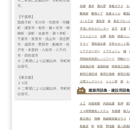
※ご希望に記載以外、市町村出張
可。
谷樋
垂木
垂れ壁
単板ガラス
タ
断熱材
断熱ドア
段鼻タイル
断面
【千葉県】
２×４工法
通気管
束
束石ブロッ
我孫子町・市川市・印西市・印幡
町・浦安市・柏市・鎌ヶ谷市・神
手洗い付きカウンター
定尺
定着
崎町・栄町・佐倉市・酒々井町・
テストピース
出隅
鉄筋
鉄筋コン
千葉市・富里市・流山市・習志野
テラゾ
電気温水器
天井カセット型
市・成田市・野田市・船橋市・松
戸市・本埜村・八街市・八千代
ドアクローザー
ドアチェーン
樋
市・四街道市
同時給排気型レンジフード
同軸ケー
※ ご希望により記載以外、市町村
出張可。
登録免許税
道路斜線
特殊加工化粧
都市計画区域
都市計画税
都市計画
【東京都】
土間コンクリート
トミジ管
留
ト
２３区
※ ご希望により記載以外、市町村
建築用語集・建設用語集
出張可。
人工
内装制限
内部結露
長押
那
２４時間換気システム
布基礎
根入
根太掛け
熱橋
熱線吸収板ガラス
粘板岩
軒
軒桁
野地板
延べ床面