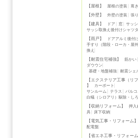
【屋根】
屋根の塗装
葺
【外壁】
外壁の塗装
張
【建具】
ドア
窓
サッ
サッシ取換え後付けシャツ
【雨戸】
ドアアルミ後付
手すり（階段・ローカ・屋
換え
【耐震住宅補強】
筋かい
ダウウン
基礎・地盤補強
耐震シェ
【エクステリア工事（リ
】
カーポート
サンルーム
テラス
バルコ
白蟻（シロアリ）駆除・しろ
【収納リフォーム】
押入
具
床下収納
【電気工事・リフォーム
配電盤
【省エネ工事・リフォー