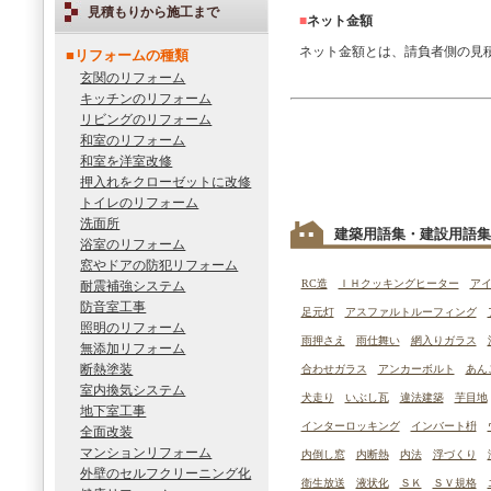
見積もりから施工まで
■
ネット金額
ネット金額とは、請負者側の見
■リフォームの種類
玄関のリフォーム
キッチンのリフォーム
リビングのリフォーム
和室のリフォーム
和室を洋室改修
押入れをクローゼットに改修
トイレのリフォーム
洗面所
建築用語集・建設用語集
浴室のリフォーム
窓やドアの防犯リフォーム
RC造
ＩＨクッキングヒーター
ア
耐震補強システム
防音室工事
足元灯
アスファルトルーフィング
照明のリフォーム
雨押さえ
雨仕舞い
網入りガラス
無添加リフォーム
断熱塗装
合わせガラス
アンカーボルト
あん
室内換気システム
犬走り
いぶし瓦
違法建築
芋目地
地下室工事
インターロッキング
インバート枡
全面改装
マンションリフォーム
内倒し窓
内断熱
内法
浮づくり
外壁のセルフクリーニング化
衛生放送
液状化
ＳＫ
ＳＶ規格