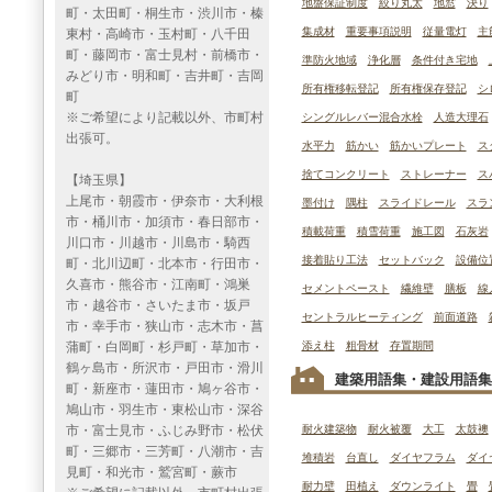
地盤保証制度
絞り丸太
地窓
決り
町・太田町・桐生市・渋川市・榛
集成材
重要事項説明
従量電灯
主
東村・高崎市・玉村町・八千田
町・藤岡市・富士見村・前橋市・
準防火地域
浄化層
条件付き宅地
みどり市・明和町・吉井町・吉岡
所有権移転登記
所有権保存登記
シ
町
※ご希望により記載以外、市町村
シングルレバー混合水栓
人造大理石
出張可。
水平力
筋かい
筋かいプレート
ス
捨てコンクリート
ストレーナー
ス
【埼玉県】
上尾市・朝霞市・伊奈市・大利根
墨付け
隅柱
スライドレール
スラ
市・桶川市・加須市・春日部市・
積載荷重
積雪荷重
施工図
石灰岩
川口市・川越市・川島市・騎西
接着貼り工法
セットバック
設備位
町・北川辺町・北本市・行田市・
久喜市・熊谷市・江南町・鴻巣
セメントペースト
繊維壁
膳板
線
市・越谷市・さいたま市・坂戸
セントラルヒーティング
前面道路
市・幸手市・狭山市・志木市・菖
蒲町・白岡町・杉戸町・草加市・
添え柱
粗骨材
存置期間
鶴ヶ島市・所沢市・戸田市・滑川
建築用語集・建設用語集
町・新座市・蓮田市・鳩ヶ谷市・
鳩山市・羽生市・東松山市・深谷
市・富士見市・ふじみ野市・松伏
耐火建築物
耐火被覆
大工
太鼓襖
町・三郷市・三芳町・八潮市・吉
堆積岩
台直し
ダイヤフラム
ダイ
見町・和光市・鷲宮町・蕨市
耐力壁
田植え
ダウンライト
畳