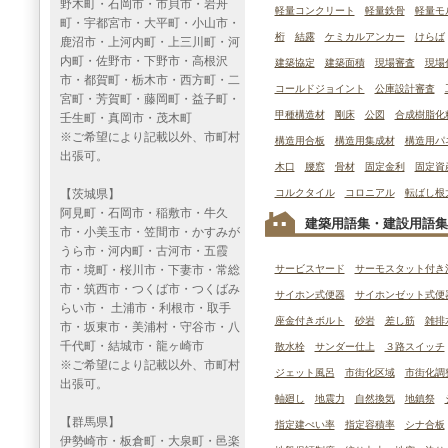
野木町・石岡市・市貝市・岩舟
軽量コンクリート
軽量鉄骨
軽量モ
町・宇都宮市・大平町・小山市・
桁
結露
ケミカルアンカー
けらば
鹿沼市・上河内町・上三川町・河
内町・佐野市・下野市・高根沢
建築協定
建築面積
現場審査
現場
市・都賀町・栃木市・西方町・二
コールドジョイント
公庫設計審査
宮町・芳賀町・藤岡町・益子町・
甲種構造材
剛床
公図
合成樹脂化
壬生町・真岡市・茂木町
※ご希望により記載以外、市町村
構造用合板
構造用集成材
構造用パ
出張可。
木口
腰窓
骨材
固定金利
固定資
【茨城県】
コルクタイル
コロニアル
転ばし根
阿見町・石岡市・稲敷市・牛久
建築用語集・建設用語集
市・小美玉市・笠間市・かすみが
うら市・河内町・古河市・五霞
市・境町・桜川市・下妻市・常総
サービスヤード
サーモスタット付き
市・筑西市・つくば市・つくばみ
サイホン式便器
サイホンゼット式便
らい市・ 土浦市・利根市・取手
座金付きボルト
砂岩
差し筋
雑排
市・坂東市・美浦村・守谷市・八
千代町・結城市・龍ヶ崎市
散水栓
サンダー仕上
３路スイッチ
※ご希望により記載以外、市町村
ジェット風呂
市街化区域
市街化調
出張可。
軸廻し
地震力
自然換気
地鎮祭
【群馬県】
指定建ぺい率
指定容積率
シナ合板
伊勢崎市・板倉町・大泉町・邑楽