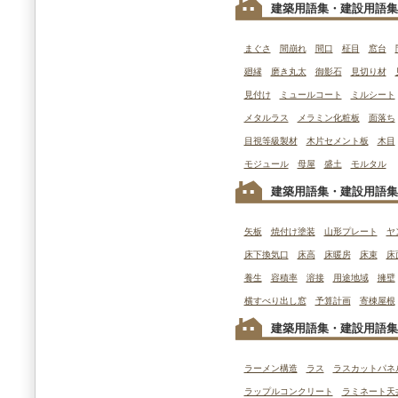
建築用語集・建設用語集
まぐさ
間崩れ
間口
柾目
窓台
廻縁
磨き丸太
御影石
見切り材
見付け
ミュールコート
ミルシート
メタルラス
メラミン化粧板
面落ち
目視等級製材
木片セメント板
木目
モジュール
母屋
盛土
モルタル
建築用語集・建設用語集
矢板
焼付け塗装
山形プレート
ヤ
床下換気口
床高
床暖房
床束
床
養生
容積率
溶接
用途地域
擁壁
横すべり出し窓
予算計画
寄棟屋根
建築用語集・建設用語集
ラーメン構造
ラス
ラスカットパネ
ラップルコンクリート
ラミネート天