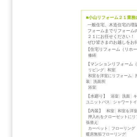
■小山リフォーム２１業務
一般住宅、木造住宅の増
フォームまでリフォーム
２１にお任せください！
ぜひ皆さまのお越しをお
【住宅リフォーム（リホ
修繕
【マンションリフォーム
リビング
和室
和室を洋室にリフォーム
装
洗面所
浴室
【水廻り】
浴室
洗面
ユニットバス
シャワート
【内装】
和室
和室を洋
押入れをクローゼットにリ
張替え
カーペット
フローリング
暖房無垢フローリング