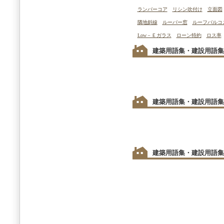
ランバーコア
リシン吹付け
立面図
隣地斜線
ルーバー窓
ルーフバルコ
Low－Ｅガラス
ローン特約
ロス率
建築用語集・建設用語集
建築用語集・建設用語集
建築用語集・建設用語集