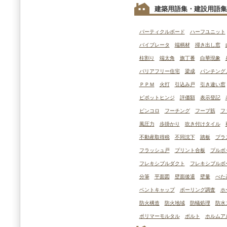
建築用語集・建設用語集
パーティクルボード
ハーフユニット
バイブレータ
端柄材
掃き出し窓
柱割り
端太角
旗丁番
白華現象
バリアフリー住宅
梁成
パンチング
ＰＰＭ
火打
引込み戸
引き違い窓
ピポットヒンジ
評価額
表示登記
ピンコロ
フーチング
フープ筋
フ
風圧力
歩掛かり
吹き付けタイル
不動産取得税
不同沈下
踏板
プラ
フラッシュ戸
プリント合板
プルボ
フレキシブルダクト
フレキシブルボ
分筆
平面図
壁面後退
壁量
べた
ベントキャップ
ボーリング調査
ホ
防火構造
防火地域
防蟻処理
防水
ポリマーモルタル
ボルト
ホルムア