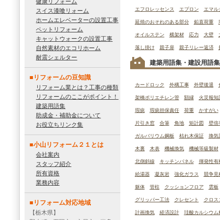
健康リフォーム
エフロレッセンス
エプロン
エマル
スイス漆喰リォーム
ホームエレベーターの設置工事
延焼のおそれのある部分
鉛直荷重
ペットリフォーム
オイルステン
横架材
応力
大壁
キャットウォークの設置工事
自然素材のエコリホーム
落し掛け
親子扉
親子リレー返済
耐震シェルター
建築用語集・建設用語集
■リフォームの豆知識
カードロック
外構工事
外壁後退
リフォーム業とは？工事の種類
リフォームのここがポイント！
架橋ポリエチレン管
額縁
火災報知
建築用語集
瑕疵
瑕疵担保責任
荷重
かすがい
助成金・補助金について
片引き窓
合筆
角地
矩計図
壁倍
お役立ちリンク集
ガルバリウム鋼板
枯れ木保証
換気
■小山リフォーム２１とは
木裏
木表
機械換気
機械等級製材
会社案内
北側斜線
キッチンパネル
揮発性有
スタッフ紹介
所有資格
給湯器
凝灰岩
強化ガラス
競争見
業務内容
躯体
管柱
クッションフロア
雲板
グリッパー工法
クレセント
クロス
■リフォーム対応地域
【栃木県】
計画換気
経済設計
珪酸カルシウム