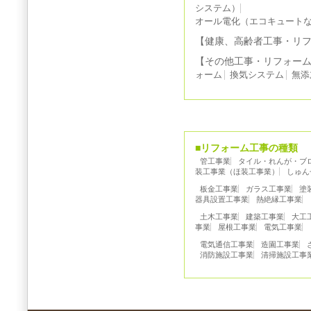
システム）
オール電化（エコキュート
【健康、高齢者工事・リ
【その他工事・リフォー
ォーム
換気システム
無添
■リフォーム工事の種類
管工事業
タイル・れんが・ブ
装工事業（ほ装工事業）
しゅん
板金工事業
ガラス工事業
塗
器具設置工事業
熱絶縁工事業
土木工事業
建築工事業
大工
事業
屋根工事業
電気工事業
電気通信工事業
造園工事業
消防施設工事業
清掃施設工事