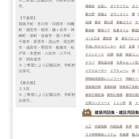
※ご希望に記載以外、市町村出張
可。
堆積岩
台直し
ダイヤフラム
ダイ
耐力壁
田植え
ダウンライト
畳
【千葉県】
谷樋
垂木
垂れ壁
単板ガラス
タ
我孫子町・市川市・印西市・印幡
町・浦安市・柏市・鎌ヶ谷市・神
断熱材
断熱ドア
段鼻タイル
断面
崎町・栄町・佐倉市・酒々井町・
２×４工法
通気管
束
束石ブロッ
千葉市・富里市・流山市・習志野
手洗い付きカウンター
定尺
定着
市・成田市・野田市・船橋市・松
戸市・本埜村・八街市・八千代
テストピース
出隅
鉄筋
鉄筋コン
市・四街道市
テラゾ
電気温水器
天井カセット型
※ ご希望により記載以外、市町村
出張可。
ドアクローザー
ドアチェーン
樋
同時給排気型レンジフード
同軸ケー
【東京都】
登録免許税
道路斜線
特殊加工化粧
２３区
※ ご希望により記載以外、市町村
都市計画区域
都市計画税
都市計画
出張可。
土間コンクリート
トミジ管
留
ト
建築用語集・建設用語集
人工
内装制限
内部結露
長押
那
２４時間換気システム
布基礎
根入