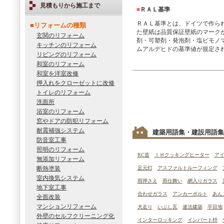
見積もりから施工まで
■
ＲＡＬ基準
ＲＡＬ基準とは、ドイツで作ら
■リフォームの種類
た壁紙は品質保証壁紙のマーク
玄関のリフォーム
剤・可塑剤・発泡剤・塩ビモノ
キッチンのリフォーム
ムアルデヒドの基準値が規定さ
リビングのリフォーム
和室のリフォーム
和室を洋室改修
押入れをクローゼットに改修
トイレのリフォーム
洗面所
浴室のリフォーム
窓やドアの防犯リフォーム
耐震補強システム
建築用語集・建設用語集
防音室工事
照明のリフォーム
RC造
ＩＨクッキングヒーター
ア
無添加リフォーム
断熱塗装
足元灯
アスファルトルーフィング
室内換気システム
雨押さえ
雨仕舞い
網入りガラス
地下室工事
合わせガラス
アンカーボルト
あん
全面改装
マンションリフォーム
犬走り
いぶし瓦
違法建築
芋目地
外壁のセルフクリーニング化
インターロッキング
インバート枡