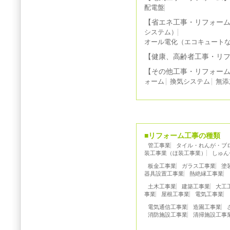
配電盤
【省エネ工事・リフォー
システム）
オール電化（エコキュート
【健康、高齢者工事・リ
【その他工事・リフォー
ォーム
換気システム
無添
■リフォーム工事の種類
管工事業
タイル・れんが・ブ
装工事業（ほ装工事業）
しゅん
板金工事業
ガラス工事業
塗
器具設置工事業
熱絶縁工事業
土木工事業
建築工事業
大工
事業
屋根工事業
電気工事業
電気通信工事業
造園工事業
消防施設工事業
清掃施設工事