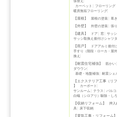
張替え
カーペット
フローリング
暖房無垢フローリング
【屋根】
屋根の塗装
葺
【外壁】
外壁の塗装
張
【建具】
ドア
窓
サッ
サッシ取換え後付けシャツ
【雨戸】
ドアアルミ後付
手すり（階段・ローカ・屋
換え
【耐震住宅補強】
筋かい
ダウウン
基礎・地盤補強
耐震シェ
【エクステリア工事（リ
】
カーポート
サンルーム
テラス
バルコ
白蟻（シロアリ）駆除・しろ
【収納リフォーム】
押入
具
床下収納
【電気工事・リフォーム