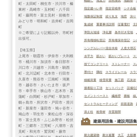
軸廻し
地震力
自然換気
地鎮祭
町・太田町・桐生市・渋川市・榛
指定建ぺい率
指定容積率
シナ合板
東村・高崎市・玉村町・八千田
町・藤岡市・富士見村・前橋市・
地盤保証制度
絞り丸太
地窓
決り
みどり市・明和町・吉井町・吉岡
集成材
重要事項説明
従量電灯
主
町
※ご希望により記載以外、市町村
準防火地域
浄化層
条件付き宅地
出張可。
所有権移転登記
所有権保存登記
シ
シングルレバー混合水栓
人造大理石
【埼玉県】
上尾市・朝霞市・伊奈市・大利根
水平力
筋かい
筋かいプレート
ス
市・桶川市・加須市・春日部市・
捨てコンクリート
ストレーナー
ス
川口市・川越市・川島市・騎西
墨付け
隅柱
スライドレール
スラ
町・北川辺町・北本市・行田市・
久喜市・熊谷市・江南町・鴻巣
積載荷重
積雪荷重
施工図
石灰岩
市・越谷市・さいたま市・坂戸
接着貼り工法
セットバック
設備位
市・幸手市・狭山市・志木市・菖
セメントペースト
繊維壁
膳板
線
蒲町・白岡町・杉戸町・草加市・
鶴ヶ島市・所沢市・戸田市・滑川
セントラルヒーティング
前面道路
町・新座市・蓮田市・鳩ヶ谷市・
添え柱
粗骨材
存置期間
鳩山市・羽生市・東松山市・深谷
市・富士見市・ふじみ野市・松伏
建築用語集・建設用語集
町・三郷市・三芳町・八潮市・吉
見町・和光市・鷲宮町・蕨市
耐火建築物
耐火被覆
大工
太鼓襖