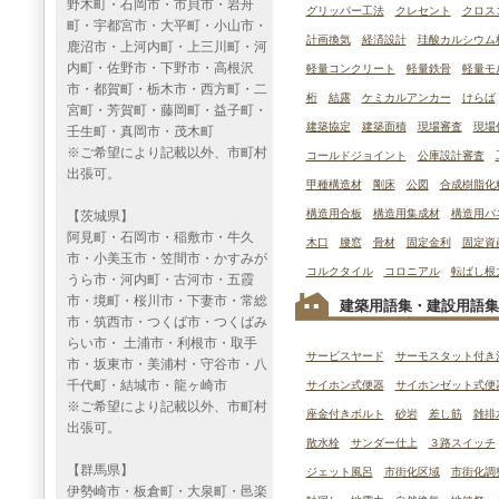
野木町・石岡市・市貝市・岩舟
グリッパー工法
クレセント
クロス
町・宇都宮市・大平町・小山市・
計画換気
経済設計
珪酸カルシウム
鹿沼市・上河内町・上三川町・河
内町・佐野市・下野市・高根沢
軽量コンクリート
軽量鉄骨
軽量モ
市・都賀町・栃木市・西方町・二
桁
結露
ケミカルアンカー
けらば
宮町・芳賀町・藤岡町・益子町・
建築協定
建築面積
現場審査
現場
壬生町・真岡市・茂木町
※ご希望により記載以外、市町村
コールドジョイント
公庫設計審査
出張可。
甲種構造材
剛床
公図
合成樹脂化
構造用合板
構造用集成材
構造用パ
【茨城県】
阿見町・石岡市・稲敷市・牛久
木口
腰窓
骨材
固定金利
固定資
市・小美玉市・笠間市・かすみが
コルクタイル
コロニアル
転ばし根
うら市・河内町・古河市・五霞
市・境町・桜川市・下妻市・常総
建築用語集・建設用語集
市・筑西市・つくば市・つくばみ
らい市・ 土浦市・利根市・取手
サービスヤード
サーモスタット付き
市・坂東市・美浦村・守谷市・八
千代町・結城市・龍ヶ崎市
サイホン式便器
サイホンゼット式便
※ご希望により記載以外、市町村
座金付きボルト
砂岩
差し筋
雑排
出張可。
散水栓
サンダー仕上
３路スイッチ
【群馬県】
ジェット風呂
市街化区域
市街化調
伊勢崎市・板倉町・大泉町・邑楽