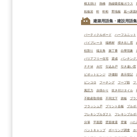
根太掛け
熱橋
熱線吸収板ガラス
粘板岩
軒
軒桁
野地板
延べ床面
建築用語集・建設用語集
パーティクルボード
ハーフユニット
バイブレータ
端柄材
掃き出し窓
柱割り
端太角
旗丁番
白華現象
バリアフリー住宅
梁成
パンチング
ＰＰＭ
火打
引込み戸
引き違い窓
ピポットヒンジ
評価額
表示登記
ピンコロ
フーチング
フープ筋
フ
風圧力
歩掛かり
吹き付けタイル
不動産取得税
不同沈下
踏板
プラ
フラッシュ戸
プリント合板
プルボ
フレキシブルダクト
フレキシブルボ
分筆
平面図
壁面後退
壁量
べた
ベントキャップ
ボーリング調査
ホ