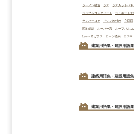
ラーメン構造
ラス
ラスカットパネ
ラップルコンクリート
ラミネート天
ランバーコア
リシン吹付け
立面図
隣地斜線
ルーバー窓
ルーフバルコ
Low－Ｅガラス
ローン特約
ロス率
建築用語集・建設用語集
建築用語集・建設用語集
建築用語集・建設用語集