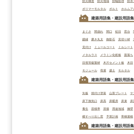
防火構造
防火地域
防蟻処理
防水
ポリマーモルタル
ボルト
ホルムア
建築用語集・建設用語集
まぐさ
間崩れ
間口
柾目
窓台
廻縁
磨き丸太
御影石
見切り材
見付け
ミュールコート
ミルシート
メタルラス
メラミン化粧板
面落ち
目視等級製材
木片セメント板
木目
モジュール
母屋
盛土
モルタル
建築用語集・建設用語集
矢板
焼付け塗装
山形プレート
ヤ
床下換気口
床高
床暖房
床束
床
養生
容積率
溶接
用途地域
擁壁
横すべり出し窓
予算計画
寄棟屋根
建築用語集・建設用語集