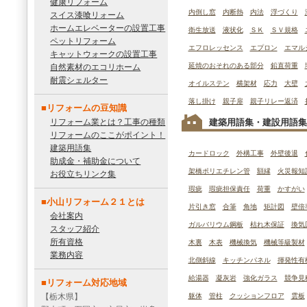
健康リフォーム
内倒し窓
内断熱
内法
浮づくり
スイス漆喰リォーム
ホームエレベーターの設置工事
衛生放送
液状化
ＳＫ
ＳＶ規格
ペットリフォーム
エフロレッセンス
エプロン
エマル
キャットウォークの設置工事
延焼のおそれのある部分
鉛直荷重
自然素材のエコリホーム
耐震シェルター
オイルステン
横架材
応力
大壁
落し掛け
親子扉
親子リレー返済
■リフォームの豆知識
リフォーム業とは？工事の種類
建築用語集・建設用語集
リフォームのここがポイント！
建築用語集
カードロック
外構工事
外壁後退
助成金・補助金について
架橋ポリエチレン管
額縁
火災報知
お役立ちリンク集
瑕疵
瑕疵担保責任
荷重
かすがい
■小山リフォーム２１とは
片引き窓
合筆
角地
矩計図
壁倍
会社案内
ガルバリウム鋼板
枯れ木保証
換気
スタッフ紹介
所有資格
木裏
木表
機械換気
機械等級製材
業務内容
北側斜線
キッチンパネル
揮発性有
給湯器
凝灰岩
強化ガラス
競争見
■リフォーム対応地域
【栃木県】
躯体
管柱
クッションフロア
雲板