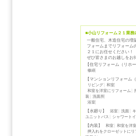
■小山リフォーム２１業務
一般住宅、木造住宅の増
フォームまでリフォーム
２１にお任せください！
ぜひ皆さまのお越しをお
【住宅リフォーム（リホ
修繕
【マンションリフォーム
リビング
和室
和室を洋室にリフォーム
装
洗面所
浴室
【水廻り】
浴室
洗面
ユニットバス
シャワート
【内装】
和室
和室を洋
押入れをクローゼットにリ