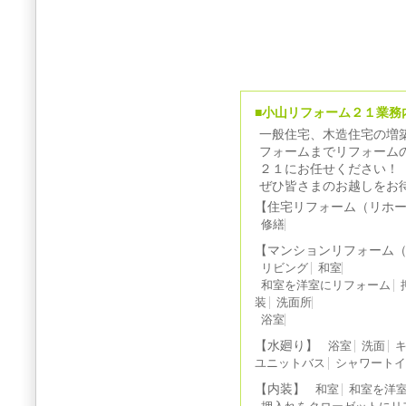
■小山リフォーム２１業務
一般住宅、木造住宅の増
フォームまでリフォーム
２１にお任せください！
ぜひ皆さまのお越しをお
【住宅リフォーム（リホ
修繕
【マンションリフォーム
リビング
和室
和室を洋室にリフォーム
装
洗面所
浴室
【水廻り】
浴室
洗面
ユニットバス
シャワート
【内装】
和室
和室を洋