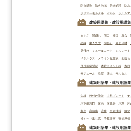
防火構造
防火地域
防蟻処理
防水
ポリマーモルタル
ボルト
ホルムア
建築用語集・建設用語集
まぐさ
間崩れ
間口
柾目
窓台
廻縁
磨き丸太
御影石
見切り材
見付け
ミュールコート
ミルシート
メタルラス
メラミン化粧板
面落ち
目視等級製材
木片セメント板
木目
モジュール
母屋
盛土
モルタル
建築用語集・建設用語集
矢板
焼付け塗装
山形プレート
ヤ
床下換気口
床高
床暖房
床束
床
養生
容積率
溶接
用途地域
擁壁
横すべり出し窓
予算計画
寄棟屋根
建築用語集・建設用語集