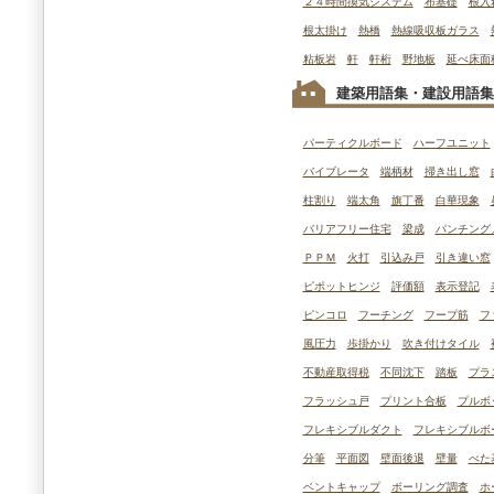
２４時間換気システム
布基礎
根入
根太掛け
熱橋
熱線吸収板ガラス
粘板岩
軒
軒桁
野地板
延べ床面
建築用語集・建設用語集
パーティクルボード
ハーフユニット
バイブレータ
端柄材
掃き出し窓
柱割り
端太角
旗丁番
白華現象
バリアフリー住宅
梁成
パンチング
ＰＰＭ
火打
引込み戸
引き違い窓
ピポットヒンジ
評価額
表示登記
ピンコロ
フーチング
フープ筋
フ
風圧力
歩掛かり
吹き付けタイル
不動産取得税
不同沈下
踏板
プラ
フラッシュ戸
プリント合板
プルボ
フレキシブルダクト
フレキシブルボ
分筆
平面図
壁面後退
壁量
べた
ベントキャップ
ボーリング調査
ホ