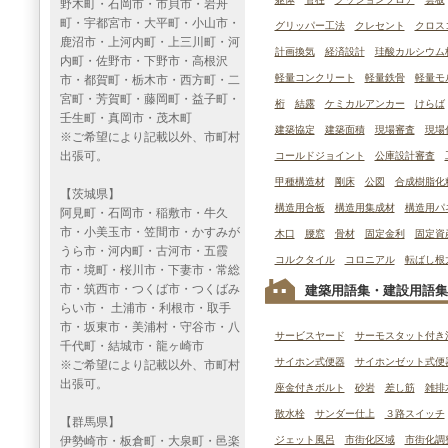
野木町・石岡市・市貝市・岩舟
町・宇都宮市・大平町・小山市・
グリッパー工法
クレセント
クロス
鹿沼市・上河内町・上三川町・河
計画換気
経済設計
珪酸カルシウム
内町・佐野市・下野市・高根沢
軽量コンクリート
軽量鉄骨
軽量モ
市・都賀町・栃木市・西方町・二
宮町・芳賀町・藤岡町・益子町・
桁
結露
ケミカルアンカー
けらば
壬生町・真岡市・茂木町
建築協定
建築面積
現場審査
現場
※ご希望により記載以外、市町村
出張可。
コールドジョイント
公庫設計審査
甲種構造材
剛床
公図
合成樹脂化
【茨城県】
構造用合板
構造用集成材
構造用パ
阿見町・石岡市・稲敷市・牛久
市・小美玉市・笠間市・かすみが
木口
腰窓
骨材
固定金利
固定資
うら市・河内町・古河市・五霞
コルクタイル
コロニアル
転ばし根
市・境町・桜川市・下妻市・常総
市・筑西市・つくば市・つくばみ
建築用語集・建設用語集
らい市・ 土浦市・利根市・取手
市・坂東市・美浦村・守谷市・八
サービスヤード
サーモスタット付き
千代町・結城市・龍ヶ崎市
サイホン式便器
サイホンゼット式便
※ご希望により記載以外、市町村
出張可。
座金付きボルト
砂岩
差し筋
雑排
散水栓
サンダー仕上
３路スイッチ
【群馬県】
伊勢崎市・板倉町・大泉町・邑楽
ジェット風呂
市街化区域
市街化調