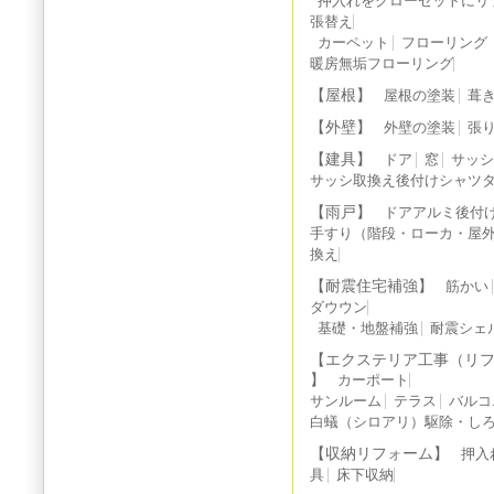
押入れをクローゼットにリ
張替え
カーペット
フローリング
暖房無垢フローリング
【屋根】
屋根の塗装
葺
【外壁】
外壁の塗装
張
【建具】
ドア
窓
サッ
サッシ取換え後付けシャツ
【雨戸】
ドアアルミ後付
手すり（階段・ローカ・屋
換え
【耐震住宅補強】
筋かい
ダウウン
基礎・地盤補強
耐震シェ
【エクステリア工事（リ
】
カーポート
サンルーム
テラス
バルコ
白蟻（シロアリ）駆除・しろ
【収納リフォーム】
押入
具
床下収納