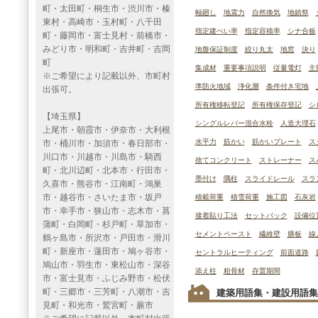
町・太田町・桐生市・渋川市・榛
軸廻し
地震力
自然換気
地鎮祭
東村・高崎市・玉村町・八千田
指定建ぺい率
指定容積率
シナ合板
町・藤岡市・富士見村・前橋市・
みどり市・明和町・吉井町・吉岡
地盤保証制度
絞り丸太
地窓
決り
町
集成材
重要事項説明
従量電灯
主
※ご希望により記載以外、市町村
準防火地域
浄化層
条件付き宅地
出張可。
所有権移転登記
所有権保存登記
シ
【埼玉県】
シングルレバー混合水栓
人造大理石
上尾市・朝霞市・伊奈市・大利根
水平力
筋かい
筋かいプレート
ス
市・桶川市・加須市・春日部市・
川口市・川越市・川島市・騎西
捨てコンクリート
ストレーナー
ス
町・北川辺町・北本市・行田市・
墨付け
隅柱
スライドレール
スラ
久喜市・熊谷市・江南町・鴻巣
市・越谷市・さいたま市・坂戸
積載荷重
積雪荷重
施工図
石灰岩
市・幸手市・狭山市・志木市・菖
接着貼り工法
セットバック
設備位
蒲町・白岡町・杉戸町・草加市・
セメントペースト
繊維壁
膳板
線
鶴ヶ島市・所沢市・戸田市・滑川
町・新座市・蓮田市・鳩ヶ谷市・
セントラルヒーティング
前面道路
鳩山市・羽生市・東松山市・深谷
添え柱
粗骨材
存置期間
市・富士見市・ふじみ野市・松伏
町・三郷市・三芳町・八潮市・吉
建築用語集・建設用語集
見町・和光市・鷲宮町・蕨市