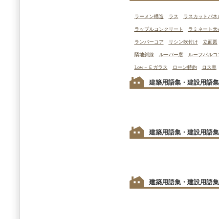
ラーメン構造
ラス
ラスカットパネ
ラップルコンクリート
ラミネート天
ランバーコア
リシン吹付け
立面図
隣地斜線
ルーバー窓
ルーフバルコ
Low－Ｅガラス
ローン特約
ロス率
建築用語集・建設用語集
建築用語集・建設用語集
建築用語集・建設用語集