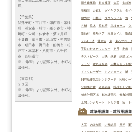
※ご希望に記載以外、市町村出張
耐火建築物
耐火被覆
大工
太鼓襖
可。
堆積岩
台直し
ダイヤフラム
ダイ
【千葉県】
耐力壁
田植え
ダウンライト
畳
我孫子町・市川市・印西市・印幡
谷樋
垂木
垂れ壁
単板ガラス
タ
町・浦安市・柏市・鎌ヶ谷市・神
崎町・栄町・佐倉市・酒々井町・
断熱材
断熱ドア
段鼻タイル
断面
千葉市・富里市・流山市・習志野
２×４工法
通気管
束
束石ブロッ
市・成田市・野田市・船橋市・松
手洗い付きカウンター
定尺
定着
戸市・本埜村・八街市・八千代
市・四街道市
テストピース
出隅
鉄筋
鉄筋コン
※ ご希望により記載以外、市町村
テラゾ
電気温水器
天井カセット型
出張可。
ドアクローザー
ドアチェーン
樋
【東京都】
同時給排気型レンジフード
同軸ケー
２３区
登録免許税
道路斜線
特殊加工化粧
※ ご希望により記載以外、市町村
都市計画区域
都市計画税
都市計画
出張可。
土間コンクリート
トミジ管
留
ト
建築用語集・建設用語集
人工
内装制限
内部結露
長押
那