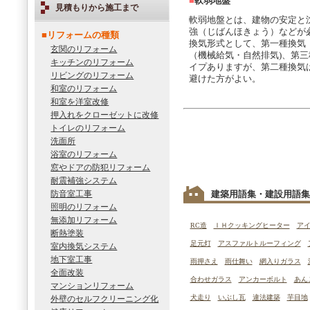
■
軟弱地盤
見積もりから施工まで
軟弱地盤とは、建物の安定と
強（じばんほきょう）などが
■リフォームの種類
換気形式として、第一種換気
玄関のリフォーム
（機械給気・自然排気)、第
キッチンのリフォーム
イプありますが、第二種換気
リビングのリフォーム
避けた方がよい。
和室のリフォーム
和室を洋室改修
押入れをクローゼットに改修
トイレのリフォーム
洗面所
浴室のリフォーム
窓やドアの防犯リフォーム
耐震補強システム
防音室工事
建築用語集・建設用語集
照明のリフォーム
無添加リフォーム
RC造
ＩＨクッキングヒーター
ア
断熱塗装
足元灯
アスファルトルーフィング
室内換気システム
地下室工事
雨押さえ
雨仕舞い
網入りガラス
全面改装
合わせガラス
アンカーボルト
あん
マンションリフォーム
犬走り
いぶし瓦
違法建築
芋目地
外壁のセルフクリーニング化