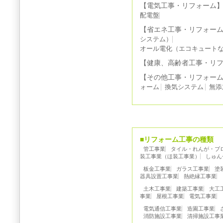
【電気工事・リフォーム
配電盤
【省エネ工事・リフォー
システム）
オール電化（エコキュート
【健康、高齢者工事・リ
【その他工事・リフォー
ォーム
換気システム
無添
■リフォーム工事の種類
管工事業
タイル・れんが・ブ
装工事業（ほ装工事業）
しゅん
板金工事業
ガラス工事業
塗
器具設置工事業
熱絶縁工事業
土木工事業
建築工事業
大工
事業
屋根工事業
電気工事業
電気通信工事業
造園工事業
消防施設工事業
清掃施設工事