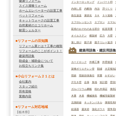
健康リフォーム
インターロッキング
インバート枡
スイス漆喰リォーム
内倒し窓
内断熱
内法
浮づくり
ホームエレベーターの設置工事
ペットリフォーム
衛生放送
液状化
ＳＫ
ＳＶ規格
キャットウォークの設置工事
エフロレッセンス
エプロン
エマル
自然素材のエコリホーム
延焼のおそれのある部分
鉛直荷重
耐震シェルター
オイルステン
横架材
応力
大壁
■リフォームの豆知識
落し掛け
親子扉
親子リレー返済
リフォーム業とは？工事の種類
建築用語集・建設用語集
リフォームのここがポイント！
建築用語集
助成金・補助金について
カードロック
外構工事
外壁後退
お役立ちリンク集
架橋ポリエチレン管
額縁
火災報知
瑕疵
瑕疵担保責任
荷重
かすがい
■小山リフォーム２１とは
会社案内
片引き窓
合筆
角地
矩計図
壁倍
スタッフ紹介
ガルバリウム鋼板
枯れ木保証
換気
所有資格
木裏
木表
機械換気
機械等級製材
業務内容
北側斜線
キッチンパネル
揮発性有
■リフォーム対応地域
給湯器
凝灰岩
強化ガラス
競争見
【栃木県】
躯体
管柱
クッションフロア
雲板