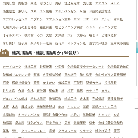
内倒し窓
内断熱
内法
浮づくり
海砂
埋込み定木
売り主
エアコン
ＡＬＣ
衛生放送
液状化
ＳＫ
ＳＶ規格
エチルベンゼン
Ｎ値
Ｎ値簡易計算法
エフロレッセンス
エプロン
エマルション塗料
MDF
LED
LGS
エルボ
縁甲板
延焼のおそれのある部分
鉛直荷重
塩ビライニング鋼管
ＯＳＢ
オーニング窓
オイルステン
横架材
応力
大壁
大津壁
大引
大谷石
納まり
乙種構造材
落し掛け
親子扉
親子リレー返済
折れ戸
オレフィン紙
温水式床暖房
温水洗浄便座
建築用語集・建設用語集 か
( 50音順 )
カードロック
外構工事
外壁後退
化学畳
化学物質安全データシート
化学物質過敏症
架橋ポリエチレン管
額縁
火災報知設備
重ね継手
飾り格子
火山性ガラス質複層板
瑕疵
瑕疵担保責任
荷重
かすがい
仮設工事
可塑剤
型板ガラス
片流屋根
片引き窓
合筆
角地
矩計図
壁倍率
框
框戸
鴨居
ガラリ戸
カラン
ガルバリウム鋼板
枯れ木保証
換気回数
乾式工法
含水率
完成保証
監理技術者
木裏
木表
機械換気
機械等級製材
刻み
キシレン
基礎
基礎パッキン工法
北側斜線
キッチンパネル
揮発性有機化合物
木拾い
気泡浴槽
キャッチ
Ｑ値
給湯器
凝灰岩
強化ガラス
競争見積り
居室
切妻屋根
切土
金銭消費貸借契約
躯体
管柱
クッションフロア
雲板
グラスウール
クラック
繰上げ返済
栗石