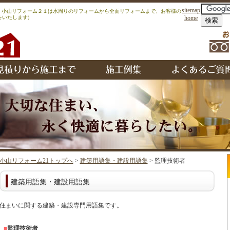
sitemap
｜｜小山リフォーム２１は水周りのリフォームから全面リフォームまで、お客様の
いたします)
home
小山リフォーム21トップへ
>
建築用語集・建設用語集
> 監理技術者
建築用語集・建設用語集
住まいに関する建築・建設専門用語集です。
■
監理技術者