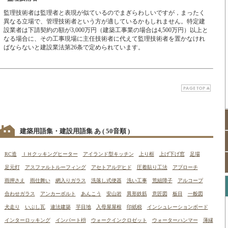
監理技術者は監理者と表現が似ているのでまぎらわしいですが，まったく
異なる立場で、管理技術者という方が適しているかもしれません。特定建
設業者は下請契約の額が3,000万円（建築工事業の場合は4,500万円）以上と
なる場合に、その工事現場に主任技術者に代えて監理技術者を置かなけれ
ばならないと建設業法第26条で定められています。
建築用語集・建設用語集 あ
( 50音順 )
RC造
ＩＨクッキングヒーター
アイランド型キッチン
上り框
上げ下げ窓
足場
足元灯
アスファルトルーフィング
アセトアルデヒド
圧着貼り工法
アプローチ
雨押さえ
雨仕舞い
網入りガラス
洗落し式便器
洗い工事
荒組障子
アルコープ
合わせガラス
アンカーボルト
あんこう
安山岩
異形鉄筋
意匠図
板目
一般図
犬走り
いぶし瓦
違法建築
芋目地
入母屋屋根
印紙税
インシュレーションボード
インターロッキング
インバート枡
ウォークインクロゼット
ウォーターハンマー
薄縁