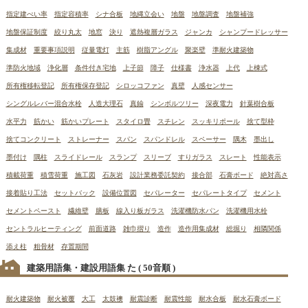
指定建ぺい率
指定容積率
シナ合板
地縄立会い
地盤
地盤調査
地盤補強
地盤保証制度
絞り丸太
地窓
決り
遮熱複層ガラス
ジャンカ
シャンプードレッサー
集成材
重要事項説明
従量電灯
主筋
樹脂アングル
聚楽壁
準耐火建築物
準防火地域
浄化層
条件付き宅地
上子節
障子
仕様書
浄水器
上代
上棟式
所有権移転登記
所有権保存登記
シロッコファン
真壁
人感センサー
シングルレバー混合水栓
人造大理石
真鍮
シンボルツリー
深夜電力
針葉樹合板
水平力
筋かい
筋かいプレート
スタイロ畳
スチレン
スッキリポール
捨て型枠
捨てコンクリート
ストレーナー
スパン
スパンドレル
スペーサー
隅木
墨出し
墨付け
隅柱
スライドレール
スランプ
スリーブ
すりガラス
スレート
性能表示
積載荷重
積雪荷重
施工図
石灰岩
設計業務委託契約
接合部
石膏ボード
絶対高さ
接着貼り工法
セットバック
設備位置図
セパレーター
セパレートタイプ
セメント
セメントペースト
繊維壁
膳板
線入り板ガラス
洗濯機防水パン
洗濯機用水栓
セントラルヒーティング
前面道路
雑巾摺り
造作
造作用集成材
総掘り
相隣関係
添え柱
粗骨材
存置期間
建築用語集・建設用語集 た
( 50音順 )
耐火建築物
耐火被覆
大工
太鼓襖
耐震診断
耐震性能
耐水合板
耐水石膏ボード