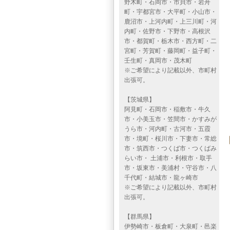
野木町・石岡市・市貝市・岩舟
町・宇都宮市・大平町・小山市・
鹿沼市・上河内町・上三川町・河
内町・佐野市・下野市・高根沢
市・都賀町・栃木市・西方町・二
宮町・芳賀町・藤岡町・益子町・
壬生町・真岡市・茂木町
※ご希望により記載以外、市町村
出張可。
【茨城県】
阿見町・石岡市・稲敷市・牛久
市・小美玉市・笠間市・かすみが
うら市・河内町・古河市・五霞
市・境町・桜川市・下妻市・常総
市・筑西市・つくば市・つくばみ
らい市・ 土浦市・利根市・取手
市・坂東市・美浦村・守谷市・八
千代町・結城市・龍ヶ崎市
※ご希望により記載以外、市町村
出張可。
【群馬県】
伊勢崎市・板倉町・大泉町・邑楽