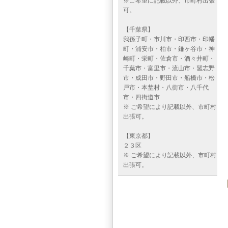
※ご希望に記載以外、市町村出張
可。
【千葉県】
我孫子町・市川市・印西市・印幡
町・浦安市・柏市・鎌ヶ谷市・神
崎町・栄町・佐倉市・酒々井町・
千葉市・富里市・流山市・習志野
市・成田市・野田市・船橋市・松
戸市・本埜村・八街市・八千代
市・四街道市
※ ご希望により記載以外、市町村
出張可。
【東京都】
２３区
※ ご希望により記載以外、市町村
出張可。