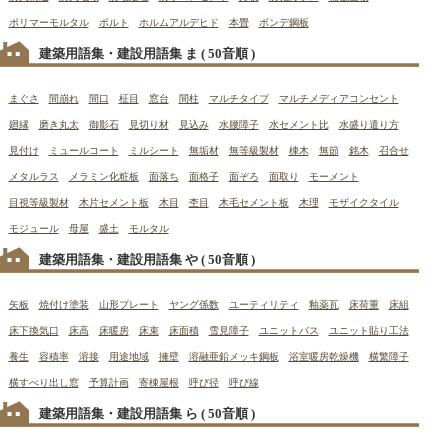
ポリマーモルタル
ボルト
ホルムアルデヒド
本畳
ボンデ鋼板
建築用語集・建設用語集 ま
( 50音順 )
まぐさ
間崩れ
間口
柾目
窓台
間柱
マルチタイプ
マルチメディアコンセント
廻縁
磨き丸太
御影石
見切り材
見込み
水腰障子
水セメント比
水盛り遣り方
見付け
ミュールコート
ミルシート
無垢材
無等級製材
棟木
無節
銘木
召合せ
メタルラス
メラミン化粧板
面落ち
面格子
面ぞろ
面取り
モーメント
目視等級製材
木片セメント板
木目
杢目
木毛セメント板
木理
モザイクタイル
モジュール
母屋
盛土
モルタル
建築用語集・建設用語集 や
( 50音順 )
矢板
焼付け塗装
山形プレート
ヤング係数
ユーティリティ
釉薬瓦
床荷重
床組
床下換気口
床高
床暖房
床束
床面積
雪見障子
ユニットバス
ユニット貼り工法
養生
容積率
溶接
用途地域
擁壁
溶融亜鉛メッキ鋼板
浴室暖房乾燥機
横繁障子
横すべり出し窓
予算計画
寄棟屋根
呼び径
呼び線
建築用語集・建設用語集 ら
( 50音順 )