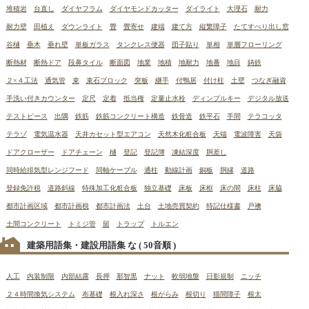
堆積岩
台直し
ダイヤフラム
ダイヤモンドカッター
ダイライト
大理石
耐力
耐力壁
田植え
ダウンライト
畳
畳寄せ
建端
建て方
縦繁障子
たてすべり出し窓
谷樋
垂木
垂れ壁
単板ガラス
タンクレス便器
団子貼り
単相
単層フローリング
断熱材
断熱ドア
段鼻タイル
断面図
地業
地積
地耐力
地番
地目
鋳鉄
２×４工法
通気管
束
束石ブロック
突板
継手
付鴨居
付け柱
土壁
つなぎ融資
手洗い付きカウンター
定尺
定着
抵当権
定量止水栓
ディンプルキー
デジタル放送
テストピース
出隅
鉄筋
鉄筋コンクリート構造
鉄骨造
鉄平石
手間
テラコッタ
テラゾ
電気温水器
天井カセット型エアコン
天然木化粧合板
天端
電波障害
天袋
ドアクローザー
ドアチェーン
樋
登記
登記簿
凍結深度
胴差し
同時給排気型レンジフード
同軸ケーブル
通柱
動線計画
銅板
胴縁
道路
登録免許税
道路斜線
特殊加工化粧合板
独立基礎
床板
床框
床の間
床柱
床脇
都市計画区域
都市計画税
都市計画法
土台
土地売買契約
特記仕様書
戸襖
土間コンクリート
トミジ管
留
トラップ
トルエン
建築用語集・建設用語集 な
( 50音順 )
人工
内装制限
内部結露
長押
那智黒
ナット
軟弱地盤
日影規制
ニッチ
２４時間換気システム
布基礎
根入れ深さ
根がらみ
根切り
猫間障子
根太