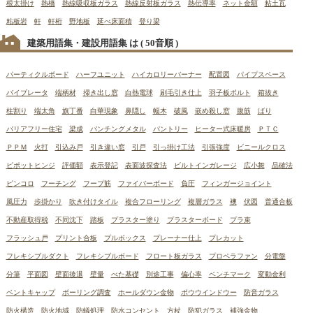
根太掛け
熱橋
熱線吸収板ガラス
熱線反射板ガラス
熱伝導率
ネット金額
粘土瓦
粘板岩
軒
軒桁
野地板
延べ床面積
登り梁
建築用語集・建設用語集 は
( 50音順 )
パーティクルボード
ハーフユニット
ハイカロリーバーナー
配置図
パイプスペース
バイブレータ
端柄材
掃き出し窓
白熱電球
刷毛引き仕上
羽子板ボルト
箱抜き
柱割り
端太角
旗丁番
白華現象
鼻隠し
幅木
破風
嵌め殺し窓
腹筋
ばり
バリアフリー住宅
梁成
パンチングメタル
パントリー
ヒーター式床暖房
ＰＴＣ
ＰＰＭ
火打
引込み戸
引き違い窓
引戸
引っ掛け工法
引張強度
ビニールクロス
ピポットヒンジ
評価額
表示登記
表面波探査法
ビルトインガレージ
広小舞
品確法
ピンコロ
フーチング
フープ筋
ファイバーボード
負圧
フィンガージョイント
風圧力
歩掛かり
吹き付けタイル
複合フローリング
複層ガラス
襖
伏図
普通合板
不動産取得税
不同沈下
踏板
プラスター塗り
プラスターボード
プラ束
フラッシュ戸
プリント合板
プルボックス
プレーナー仕上
プレカット
フレキシブルダクト
フレキシブルボード
フロート板ガラス
プロペラファン
分電盤
分筆
平面図
壁面後退
壁量
べた基礎
別途工事
偏心率
ベンチマーク
変動金利
ベントキャップ
ボーリング調査
ホールダウン金物
ボウウインドウー
防音ガラス
防火構造
防火地域
防蟻処理
防水コンセント
方杖
防犯ガラス
補強金物