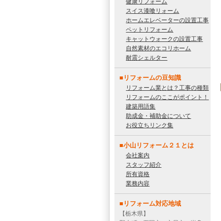
健康リフォーム
スイス漆喰リォーム
ホームエレベーターの設置工事
ペットリフォーム
キャットウォークの設置工事
自然素材のエコリホーム
耐震シェルター
■リフォームの豆知識
リフォーム業とは？工事の種類
リフォームのここがポイント！
建築用語集
助成金・補助金について
お役立ちリンク集
■小山リフォーム２１とは
会社案内
スタッフ紹介
所有資格
業務内容
■リフォーム対応地域
【栃木県】