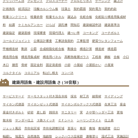
グリッパー工法
クレセント
クロスコーナー
クロルピリホス
ケーシング
蹴上げ
計画換気
経済設計
珪酸カルシウム板
珪藻土
契約図面
契約電力
契約約款
軽量コンクリート
軽量鉄骨
軽量モルタル
蹴込み
化粧合板
化粧貼り構造用集成材
桁
結露
ケミカルアンカー
けらば
源氏襖
間知石
建築確認申請
建築基準法
建築協定
建築面積
現場審査
現場代理人
建ぺい率
コーキング
コーチボルト
コールドジョイント
公庫設計審査
工事請負契約
工事監理
硬質ウレタンフォーム
甲種構造材
剛床
公図
合成樹脂化粧合板
剛接合
構造計算
構造材
構造図
構造用合板
構造用集成材
構造用パネル
高断熱複層ガラス
工程表
鋼板
合板
小口
木口
腰窓
骨材
固定金利
固定資産税
小節
小屋組
小屋筋かい
小屋束
コルクタイル
コロニアル
転ばし根太
コンパネ
建築用語集・建設用語集 さ
( 50音順 )
サービスヤード
サーモスタット付き混合水栓
採光
材工共
細骨材
サイディング
サイホン式便器
サイホンゼット式便器
サイホンボルテックス式便器
在来工法
座金
座金付きボルト
砂岩
差し筋
雑排水
サニタリー
実
さや管ヘッダー工法
更地
散水栓
サンダー仕上
３路スイッチ
ＣＦシート
シーリングライト
仕上表
ジェット風呂
市街化区域
市街化調整区域
直張り
敷居
敷地
敷地調査
仕口
軸廻し
地震力
自然換気
地鎮祭
シックハウス症候群
漆喰塗り
湿式工法
実施設計