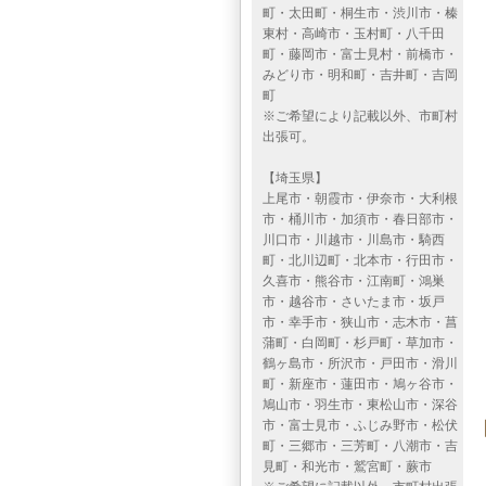
町・太田町・桐生市・渋川市・榛
東村・高崎市・玉村町・八千田
町・藤岡市・富士見村・前橋市・
みどり市・明和町・吉井町・吉岡
町
※ご希望により記載以外、市町村
出張可。
【埼玉県】
上尾市・朝霞市・伊奈市・大利根
市・桶川市・加須市・春日部市・
川口市・川越市・川島市・騎西
町・北川辺町・北本市・行田市・
久喜市・熊谷市・江南町・鴻巣
市・越谷市・さいたま市・坂戸
市・幸手市・狭山市・志木市・菖
蒲町・白岡町・杉戸町・草加市・
鶴ヶ島市・所沢市・戸田市・滑川
町・新座市・蓮田市・鳩ヶ谷市・
鳩山市・羽生市・東松山市・深谷
市・富士見市・ふじみ野市・松伏
町・三郷市・三芳町・八潮市・吉
見町・和光市・鷲宮町・蕨市